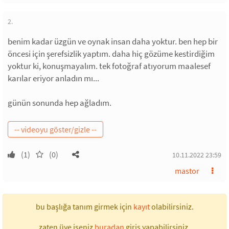
2.
benim kadar üzgün ve oynak insan daha yoktur. ben hep bir
öncesi için şerefsizlik yaptım. daha hiç gözüme kestirdiğim
yoktur ki, konuşmayalım. tek fotoğraf atıyorum maalesef
karılar eriyor anladın mı...
günün sonunda hep ağladım.
(1)
(0)
10.11.2022 23:59
mastor
bu başlığa tanım girmek için
kayıt
olabilirsiniz.
zaten üye iseniz
buradan
giriş yapabilirsiniz.