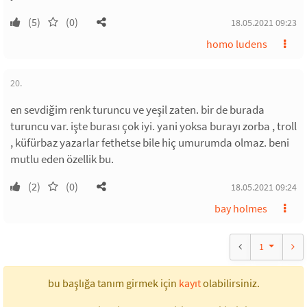
(5)
(0)
18.05.2021 09:23
homo ludens
20.
en sevdiğim renk turuncu ve yeşil zaten. bir de burada
turuncu var. işte burası çok iyi. yani yoksa burayı zorba , troll
, küfürbaz yazarlar fethetse bile hiç umurumda olmaz. beni
mutlu eden özellik bu.
(2)
(0)
18.05.2021 09:24
bay holmes
1
bu başlığa tanım girmek için
kayıt
olabilirsiniz.