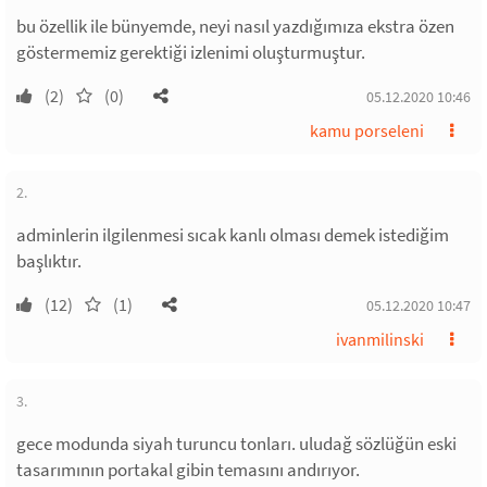
bu özellik ile bünyemde, neyi nasıl yazdığımıza ekstra özen
göstermemiz gerektiği izlenimi oluşturmuştur.
(2)
(0)
05.12.2020 10:46
kamu porseleni
2.
adminlerin ilgilenmesi sıcak kanlı olması demek istediğim
başlıktır.
(12)
(1)
05.12.2020 10:47
ivanmilinski
3.
gece modunda siyah turuncu tonları. uludağ sözlüğün eski
tasarımının portakal gibin temasını andırıyor.