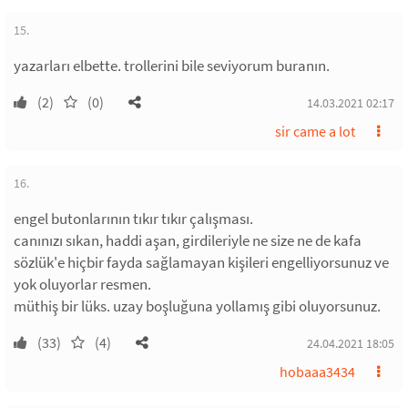
15.
yazarları elbette. trollerini bile seviyorum buranın.
(2)
(0)
14.03.2021 02:17
sir came a lot
16.
engel butonlarının tıkır tıkır çalışması.
canınızı sıkan, haddi aşan, girdileriyle ne size ne de kafa
sözlük'e hiçbir fayda sağlamayan kişileri engelliyorsunuz ve
yok oluyorlar resmen.
müthiş bir lüks. uzay boşluğuna yollamış gibi oluyorsunuz.
(33)
(4)
24.04.2021 18:05
hobaaa3434