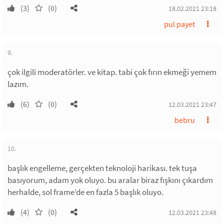
(3)
(0)
18.02.2021 23:18
pul payet
9.
çok ilgili moderatörler. ve kitap. tabi çok fırın ekmeği yemem
lazım.
(6)
(0)
12.03.2021 23:47
bebru
10.
başlık engelleme, gerçekten teknoloji harikası. tek tuşa
basıyorum, adam yok oluyo. bu aralar biraz fışkını çıkardım
herhalde, sol frame’de en fazla 5 başlık oluyo.
(4)
(0)
12.03.2021 23:48