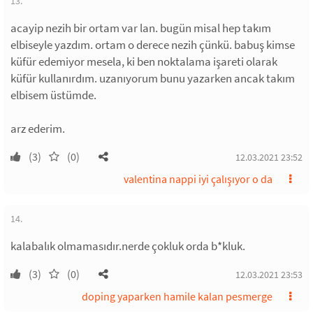
13.
acayip nezih bir ortam var lan. bugün misal hep takım
elbiseyle yazdım. ortam o derece nezih çünkü. babuş kimse
küfür edemiyor mesela, ki ben noktalama işareti olarak
küfür kullanırdım. uzanıyorum bunu yazarken ancak takım
elbisem üstümde.
arz ederim.
(3)
(0)
12.03.2021 23:52
valentina nappi iyi çalışıyor o da
14.
kalabalık olmamasıdır.nerde çokluk orda b*kluk.
(3)
(0)
12.03.2021 23:53
doping yaparken hamile kalan pesmerge