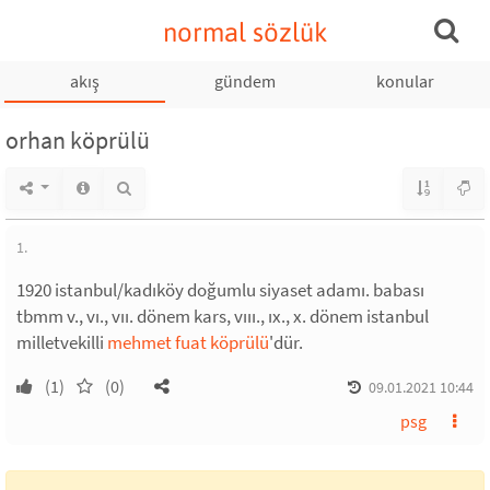
normal sözlük
akış
gündem
konular
orhan köprülü
1.
1920 istanbul/kadıköy doğumlu siyaset adamı. babası
tbmm v., vı., vıı. dönem kars, vııı., ıx., x. dönem istanbul
milletvekilli
mehmet fuat köprülü
'dür.
(1)
(0)
09.01.2021 10:44
psg