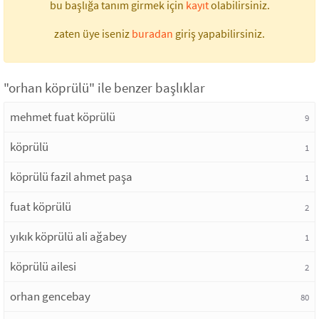
bu başlığa tanım girmek için
kayıt
olabilirsiniz.
zaten üye iseniz
buradan
giriş yapabilirsiniz.
"orhan köprülü" ile benzer başlıklar
mehmet fuat köprülü
9
köprülü
1
köprülü fazil ahmet paşa
1
fuat köprülü
2
yıkık köprülü ali ağabey
1
köprülü ailesi
2
orhan gencebay
80