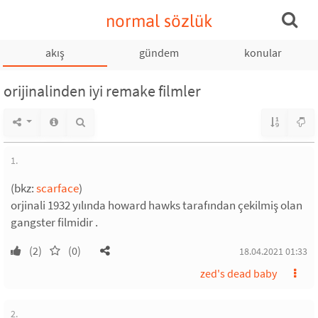
normal sözlük
akış
gündem
konular
orijinalinden iyi remake filmler
1.
(bkz:
scarface
)
orjinali 1932 yılında howard hawks tarafından çekilmiş olan
gangster filmidir .
(2)
(0)
18.04.2021 01:33
zed's dead baby
2.