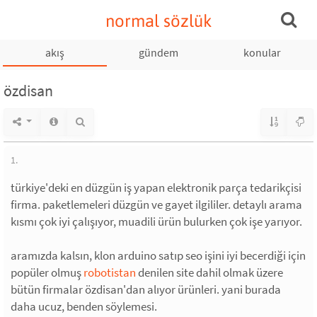
normal sözlük
akış
gündem
konular
özdisan
1.
türkiye'deki en düzgün iş yapan elektronik parça tedarikçisi
firma. paketlemeleri düzgün ve gayet ilgililer. detaylı arama
kısmı çok iyi çalışıyor, muadili ürün bulurken çok işe yarıyor.
aramızda kalsın, klon arduino satıp seo işini iyi becerdiği için
popüler olmuş
robotistan
denilen site dahil olmak üzere
bütün firmalar özdisan'dan alıyor ürünleri. yani burada
daha ucuz, benden söylemesi.