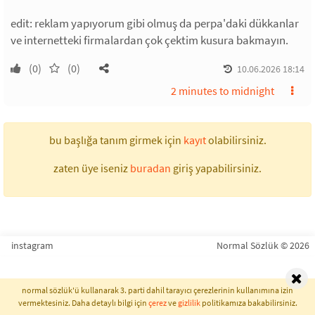
edit: reklam yapıyorum gibi olmuş da perpa'daki dükkanlar
ve internetteki firmalardan çok çektim kusura bakmayın.
(0)
(0)
10.06.2026 18:14
2 minutes to midnight
bu başlığa tanım girmek için
kayıt
olabilirsiniz.
zaten üye iseniz
buradan
giriş yapabilirsiniz.
instagram
Normal Sözlük © 2026
normal sözlük'ü kullanarak 3. parti dahil tarayıcı çerezlerinin kullanımına izin
vermektesiniz. Daha detaylı bilgi için
çerez
ve
gizlilik
politikamıza bakabilirsiniz.