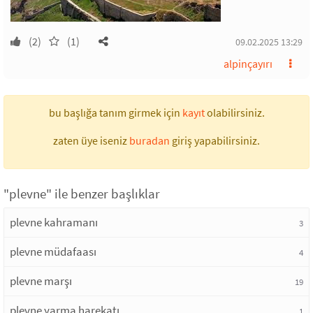
(2)
(1)
09.02.2025 13:29
alpinçayırı
bu başlığa tanım girmek için
kayıt
olabilirsiniz.
zaten üye iseniz
buradan
giriş yapabilirsiniz.
"plevne" ile benzer başlıklar
plevne kahramanı
3
plevne müdafaası
4
plevne marşı
19
plevne yarma harekatı
1