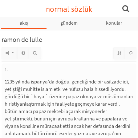
normal sözlük
akış
gündem
konular
ramon de lulle
1.
1235 yılında ispanya'da doğdu. gençliğinde bir asilzade idi,
yetiştiği muhitte islam etki ve nüfuzu hala hissediliyordu.
gördüğü bir `hayal` üzerine papaz olmaya ve müslümanları
hıristiyanlaştırmak için faaliyete geçmeye karar verdi.
bütün amacı papaz mektebi açarak misyonerler
yetiştirmekti. bunun için avrupa krallarına ve papalara ve
viyana konsiline müracaat etti ancak her defasında derdini
anlatamadı. bütün ömrü eserler yazmak ve avrupa'nın