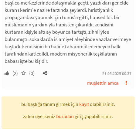
başlıca merkezlerinde dolaşmakla geçti. yazdıkları genelde
kuran ı kerim'e nazire tarzında şeylerdi. hıristiyanlık
propagandası yapmak için tunus'a gitti, hapsedildi. bir
müslümanın yardımıyla hapisten çıkarıldı, kendisini
kurtaran kişiyle altı ay boyunca tartıştı, zihni iyice
bulanmıştı. sokaklarda islamiyet aleyhinde vaazlar vermeye
başladı. kendisinin bu haline tahammül edemeyen halk
tarafından katledildi. modern misyonerlik teşkilatının
babası işte bu kişidir.
(2)
(0)
21.05.2025 00:37
muşlettin amca
bu başlığa tanım girmek için
kayıt
olabilirsiniz.
zaten üye iseniz
buradan
giriş yapabilirsiniz.