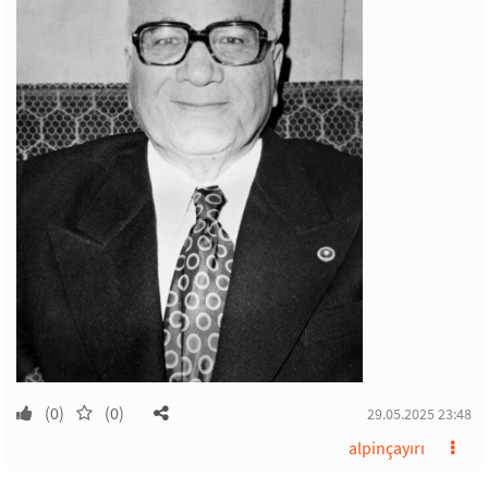
(0)
(0)
29.05.2025 23:48
alpinçayırı