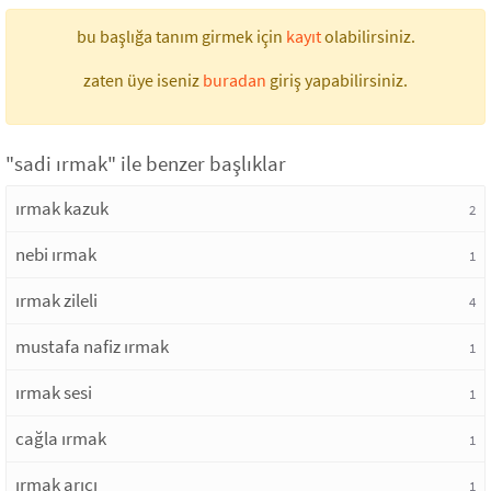
bu başlığa tanım girmek için
kayıt
olabilirsiniz.
zaten üye iseniz
buradan
giriş yapabilirsiniz.
"sadi ırmak" ile benzer başlıklar
ırmak kazuk
2
nebi ırmak
1
ırmak zileli
4
mustafa nafiz ırmak
1
ırmak sesi
1
cağla ırmak
1
ırmak arıcı
1