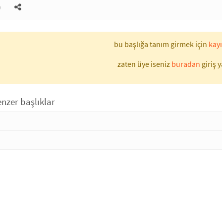
)
bu başlığa tanım girmek için
kayı
zaten üye iseniz
buradan
giriş y
nzer başlıklar