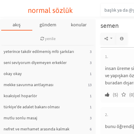
normal sözlük
semen
akış
gündem
konular
yenile
yeterince takdir edilmemiş mfö şarkıları
3
1.
seni seviyorum diyemeyen erkekler
3
insan üreme si
okay okay
1
ve yapışkan öz
buradan dışarı 
mekke savunma antlaşması
13
(5)
(0
koaksiyel hoparlör
1
türkiye'de adalet bakanı olması
1
2.
mutlu sonlu masaj
3
bunu öğrendiği
nefret ve merhamet arasında kalmak
6