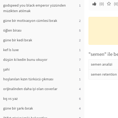
(0)
(0
godspeed you black emperor yüzünden
1
müzikten atılmak
güne bir motivasyon cümlesi bırak
2
öğlen birası
5
güne bir kedi bırak
2
kef ls luxe
1
"semen" ile be
düşün ki kedin bunu okuyor
7
semen analizi
şahi
1
semen retention
hoşlanılan kızın türkücü çıkması
1
orijinalinden daha iyi olan coverlar
4
kış vs yaz
6
güne bir şarkı bırak
4
8