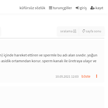
küfürsüz sözlük
turunçgiller
giriş
kayıt
sıralama
sayfa sonu
 içinde hareket ettiren ve spermle bu adı alan sıvıdır. yoğun
 asidik ortamından korur. sperm kanalı ile üretraya ulaşır ve
b3ste
10.05.2021 12:03