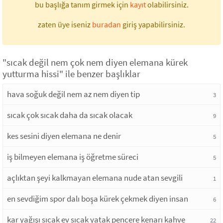
bu başlığa tanım girmek için
kayıt
olabilirsiniz.
zaten üye iseniz
buradan
giriş yapabilirsiniz.
"sıcak değil nem çok nem diyen elemana kürek
yutturma hissi" ile benzer başlıklar
hava soğuk değil nem az nem diyen tip
3
sıcak çok sıcak daha da sıcak olacak
9
kes sesini diyen elemana ne denir
5
iş bilmeyen elemana iş öğretme süreci
5
açlıktan şeyi kalkmayan elemana nude atan sevgili
1
en sevdiğim spor dalı boşa kürek çekmek diyen insan
6
kar yağışı sıcak ev sıcak yatak pencere kenarı kahve
22