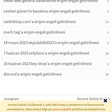
tekke'deki general haberlerine erişim engeli getirilmesi
3
cevheri güven'in kanalına erişim engeli getirilmesi
5
nadirkitap.com'a erişim engeli getirilmesi
10
martı tag'a erişim engeli getirilmesi
2
14 mayıs 2023 ekşisözlük2023'e erişim engeli getirilmesi
6
7 haziran 2023 onlyfans'a erişim engeli getirilmesi
28
16 haziran 2023 key-drop'a erişim engeli getirilmesi
2
discord’a erişim engeli getirilmesi
36
instagram
Normal Sözlük © 2026
normal sözlük'ü kullanarak 3. parti dahil tarayıcı çerezlerinin kullanımına izin
vermektesiniz. Daha detaylı bilgi için
çerez
ve
gizlilik
politikamıza bakabilirsiniz.