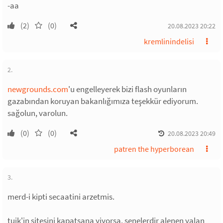
-aa
(2)
(0)
20.08.2023 20:22
kremlinindelisi
2.
newgrounds.com
'u engelleyerek bizi flash oyunların
gazabından koruyan bakanlığımıza teşekkür ediyorum.
sağolun, varolun.
(0)
(0)
20.08.2023 20:49
patren the hyperborean
3.
merd-i kipti secaatini arzetmis.
tuik'in sitesini kapatsana yiyorsa. senelerdir alenen yalan