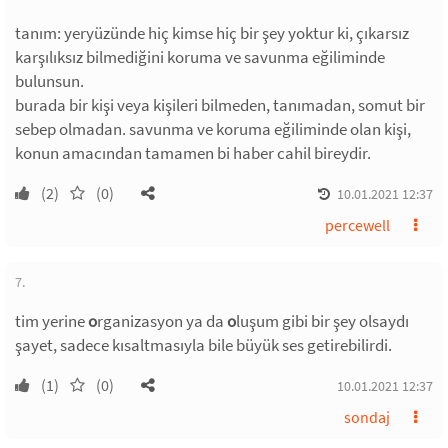
tanım: yeryüzünde hiç kimse hiç bir şey yoktur ki, çıkarsız
karşılıksız bilmediğini koruma ve savunma eğiliminde
bulunsun.
burada bir kişi veya kişileri bilmeden, tanımadan, somut bir
sebep olmadan. savunma ve koruma eğiliminde olan kişi,
konun amacından tamamen bi haber cahil bireydir.
(2)
(0)
10.01.2021 12:37
percewell
7.
tim yerine
o
rganizasyon ya da
o
luşum gibi bir şey olsaydı
şayet, sadece kısaltmasıyla bile büyük ses getirebilirdi.
(1)
(0)
10.01.2021 12:37
sondaj