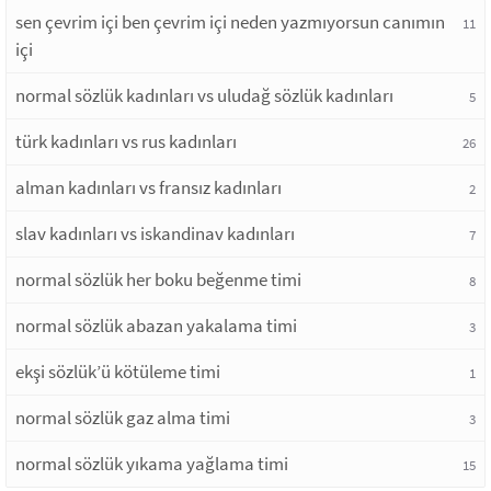
sen çevrim içi ben çevrim içi neden yazmıyorsun canımın
11
içi
normal sözlük kadınları vs uludağ sözlük kadınları
5
türk kadınları vs rus kadınları
26
alman kadınları vs fransız kadınları
2
slav kadınları vs iskandinav kadınları
7
normal sözlük her boku beğenme timi
8
normal sözlük abazan yakalama timi
3
ekşi sözlük’ü kötüleme timi
1
normal sözlük gaz alma timi
3
normal sözlük yıkama yağlama timi
15