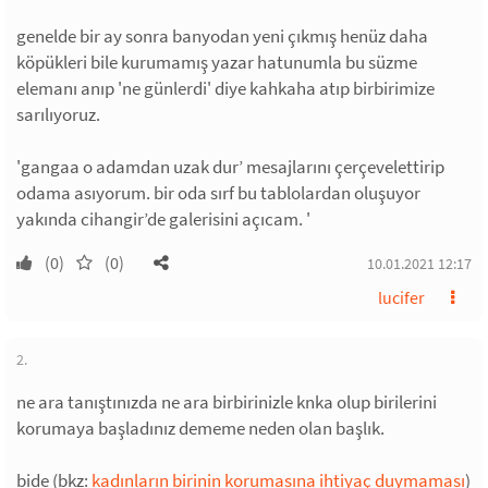
genelde bir ay sonra banyodan yeni çıkmış henüz daha
köpükleri bile kurumamış yazar hatunumla bu süzme
elemanı anıp 'ne günlerdi' diye kahkaha atıp birbirimize
sarılıyoruz.
'gangaa o adamdan uzak dur’ mesajlarını çerçevelettirip
odama asıyorum. bir oda sırf bu tablolardan oluşuyor
yakında cihangir’de galerisini açıcam. '
(0)
(0)
10.01.2021 12:17
lucifer
2.
ne ara tanıştınızda ne ara birbirinizle knka olup birilerini
korumaya başladınız dememe neden olan başlık.
bide (bkz:
kadınların birinin korumasına ihtiyaç duymaması
)