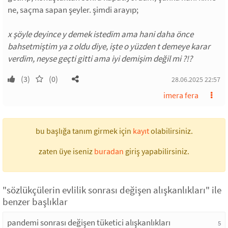
ne, saçma sapan şeyler. şimdi arayıp;
x şöyle deyince y demek istedim ama hani daha önce
bahsetmiştim ya z oldu diye, işte o yüzden t demeye karar
verdim, neyse geçti gitti ama iyi demişim değil mi ?!?
(3)
(0)
28.06.2025 22:57
imera fera
bu başlığa tanım girmek için
kayıt
olabilirsiniz.
zaten üye iseniz
buradan
giriş yapabilirsiniz.
"sözlükçülerin evlilik sonrası değişen alışkanlıkları" ile
benzer başlıklar
pandemi sonrası değişen tüketici alışkanlıkları
5