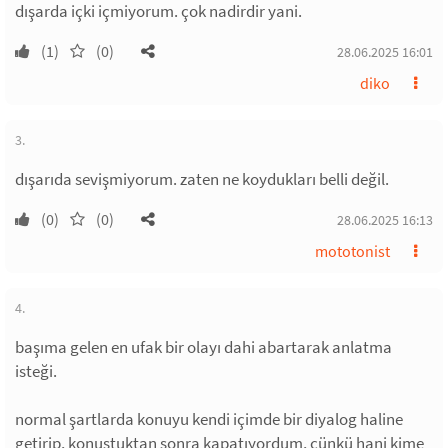
dışarda içki içmiyorum. çok nadirdir yani.
(1)
(0)
28.06.2025 16:01
diko
3.
dışarıda sevişmiyorum. zaten ne koydukları belli değil.
(0)
(0)
28.06.2025 16:13
mototonist
4.
başıma gelen en ufak bir olayı dahi abartarak anlatma
isteği.
normal şartlarda konuyu kendi içimde bir diyalog haline
getirip, konuştuktan sonra kapatıyordum, çünkü hani kime