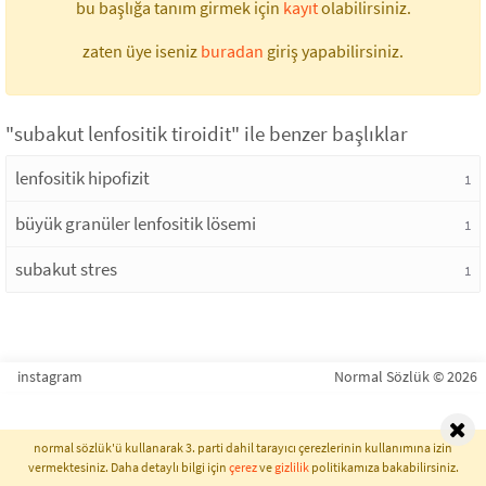
bu başlığa tanım girmek için
kayıt
olabilirsiniz.
zaten üye iseniz
buradan
giriş yapabilirsiniz.
"subakut lenfositik tiroidit" ile benzer başlıklar
lenfositik hipofizit
1
büyük granüler lenfositik lösemi
1
subakut stres
1
instagram
Normal Sözlük © 2026
normal sözlük'ü kullanarak 3. parti dahil tarayıcı çerezlerinin kullanımına izin
vermektesiniz. Daha detaylı bilgi için
çerez
ve
gizlilik
politikamıza bakabilirsiniz.