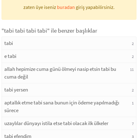
zaten üye iseniz
buradan
giriş yapabilirsiniz.
"tabi tabi tabi tabi" ile benzer başlıklar
tabi
2
e tabi
2
allah hepimize cuma günü ölmeyi nasip etsin tabi bu
11
cuma değil
tabi yersen
2
aptallık etme tabi sana bunun için ödeme yapılmadığı
1
sürece
uzaylılar dünyayı istila etse tabi olacak ilk ülkeler
7
tabi efendim
3