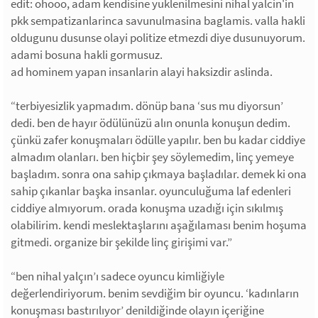
edit: ohooo, adam kendisine yuklenilmesini nihal yalcin'in
pkk sempatizanlarinca savunulmasina baglamis. valla hakli
oldugunu dusunse olayi politize etmezdi diye dusunuyorum.
adami bosuna hakli gormusuz.
ad hominem yapan insanlarin alayi haksizdir aslinda.
“terbiyesizlik yapmadım. dönüp bana ‘sus mu diyorsun’
dedi. ben de hayır ödülünüzü alın onunla konuşun dedim.
çünkü zafer konuşmaları ödülle yapılır. ben bu kadar ciddiye
almadım olanları. ben hiçbir şey söylemedim, linç yemeye
başladım. sonra ona sahip çıkmaya başladılar. demek ki ona
sahip çıkanlar başka insanlar. oyunculuğuma laf edenleri
ciddiye almıyorum. orada konuşma uzadığı için sıkılmış
olabilirim. kendi meslektaşlarını aşağılaması benim hoşuma
gitmedi. organize bir şekilde linç girişimi var.”
“ben nihal yalçın’ı sadece oyuncu kimliğiyle
değerlendiriyorum. benim sevdiğim bir oyuncu. ‘kadınların
konuşması bastırılıyor’ denildiğinde olayın içeriğine