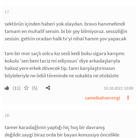
17.
sektörün içinden haberi yok olaydan. bravo hanımefendi
tamam en muhalif sensin. bi bir şey bilmiyoruz. sessizliğin
sesisin. getirin oradan halk tv’yi nihal hanım şov yapacak
tam bir mor saçlı solcu kız sesli kedi boku sigara karışımı
kokulu 'sen beni taciz mi ediyosun' diye arkadaşlarıyla
haksız yere erkek dövecek tip. tanrı karşılaştırmasın
böyleleriyle ne ödül töreninde ne sokakta ne otobüste
(11)
(5)
10.10.2021 10:09
camelkahverengi
18.
tamer karadağlınin yaptığı hiç hoş bir davranış
değildir.saygi biraz orda bir bayan konusuyo öncelikle