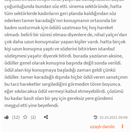
çoğunluğunda bundan söz etti. sinema sektöründe, hatta
tüm sektörlerde kadınların geri planda kaldığından söz
ederken tamer karadağlı'nın konuşmanın ortasında bir
kadını susturmak için ödülü uzatması hiç hoş hareket
olmadı. belirli bir süresi olması diyenlere de, nihal yalçın'dan
çok daha uzun konuşmalar yapan kişiler vardı. hatta birçok
kişi uzun konuşma yaptı ve sözlerini bitirirken istanbul
sözleşmesi yaşatır diyerek bitirdi. burada yazılanın aksine,
ödüller genel olarak konuşma başında değil sonda verildi.
ödül alan kişi konuşmaya başladığı zaman geldi çünkü
ödüller. tamer karadağlı dışında hiçbir ödül veren sanatçının
bu tarz hareketler sergilediğini görmedim tören boyunca.
eğer sıkılacaksa ödül vermeyi kabul etmeyebilirdi. çözümü
bu kadar basit olan bir şey için gereksiz yere gündemi
meşgul etti yine beyefendi.
(12)
(2)
10.10.2021 09:49
uzaylı danilo