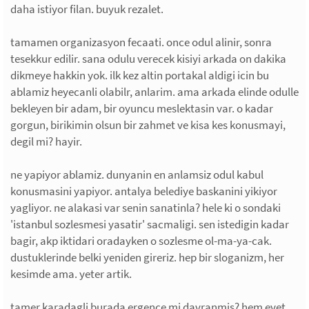
daha istiyor filan. buyuk rezalet.
tamamen organizasyon fecaati. once odul alinir, sonra
tesekkur edilir. sana odulu verecek kisiyi arkada on dakika
dikmeye hakkin yok. ilk kez altin portakal aldigi icin bu
ablamiz heyecanli olabilr, anlarim. ama arkada elinde odulle
bekleyen bir adam, bir oyuncu meslektasin var. o kadar
gorgun, birikimin olsun bir zahmet ve kisa kes konusmayi,
degil mi? hayir.
ne yapiyor ablamiz. dunyanin en anlamsiz odul kabul
konusmasini yapiyor. antalya belediye baskanini yikiyor
yagliyor. ne alakasi var senin sanatinla? hele ki o sondaki
'istanbul sozlesmesi yasatir' sacmaligi. sen istedigin kadar
bagir, akp iktidari oradayken o sozlesme ol-ma-ya-cak.
dustuklerinde belki yeniden gireriz. hep bir sloganizm, her
kesimde ama. yeter artik.
tamer karadagli burada ergence mi davranmis? hem evet