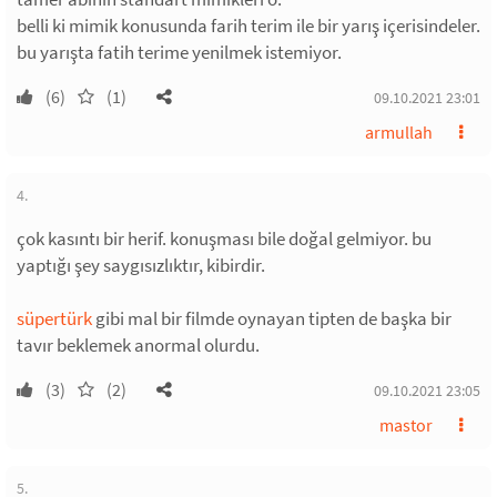
belli ki mimik konusunda farih terim ile bir yarış içerisindeler.
bu yarışta fatih terime yenilmek istemiyor.
(6)
(1)
09.10.2021 23:01
armullah
4.
çok kasıntı bir herif. konuşması bile doğal gelmiyor. bu
yaptığı şey saygısızlıktır, kibirdir.
süpertürk
gibi mal bir filmde oynayan tipten de başka bir
tavır beklemek anormal olurdu.
(3)
(2)
09.10.2021 23:05
mastor
5.