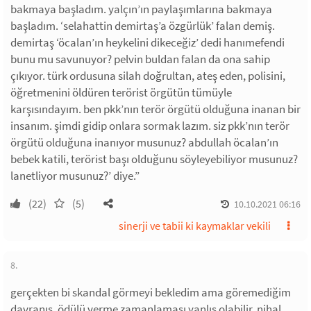
bakmaya başladım. yalçın’ın paylaşımlarına bakmaya
başladım. ‘selahattin demirtaş’a özgürlük’ falan demiş.
demirtaş ‘öcalan’ın heykelini dikeceğiz’ dedi hanımefendi
bunu mu savunuyor? pelvin buldan falan da ona sahip
çıkıyor. türk ordusuna silah doğrultan, ateş eden, polisini,
öğretmenini öldüren terörist örgütün tümüyle
karşısındayım. ben pkk’nın terör örgütü olduğuna inanan bir
insanım. şimdi gidip onlara sormak lazım. siz pkk’nın terör
örgütü olduğuna inanıyor musunuz? abdullah öcalan’ın
bebek katili, terörist başı olduğunu söyleyebiliyor musunuz?
lanetliyor musunuz?’ diye.”
(22)
(5)
10.10.2021 06:16
sinerji ve tabii ki kaymaklar vekili
8.
gerçekten bi skandal görmeyi bekledim ama göremediğim
davranış. ödülü verme zamanlaması yanlış olabilir. nihal