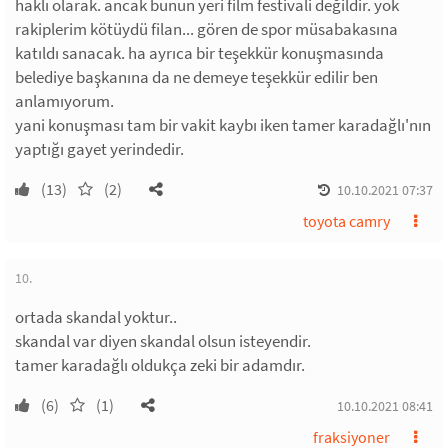
haklı olarak. ancak bunun yeri film festivali değildir. yok
rakiplerim kötüydü filan... gören de spor müsabakasına
katıldı sanacak. ha ayrıca bir teşekkür konuşmasında
belediye başkanına da ne demeye teşekkür edilir ben
anlamıyorum.
yani konuşması tam bir vakit kaybı iken tamer karadağlı'nın
yaptığı gayet yerindedir.
(13)
(2)
10.10.2021 07:37
toyota camry
10.
ortada skandal yoktur..
skandal var diyen skandal olsun isteyendir.
tamer karadağlı oldukça zeki bir adamdır.
(6)
(1)
10.10.2021 08:41
fraksiyoner