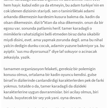
hem hayir. kabul edin ya da etmeyin, bu adam turkiye'nin en
cok izlenen dizisinin stariydi. sen o taninirliktaki adami
arkanda dikemezsin kardesim kusura bakma da. kadin da
olsan dikemezsin. dizi b*ktan da olsa dikemezin. onun da bir
egosu var. sonunda patlamis herif. tamer karadagli o
mimiklerle rahatsizligini belli etmeden biraz daha sikabilir
miydi disini, evet. ama yapmak zorunda degil. ama bu nihal
yalcin dedigin dunku cocuk, adamin yuzune bakmiyor ya. bu
ayiptir. 'sus mu diyorsunuz?' diye laf sokuyor o acinacak
zekasiyla. yazik.
tamamen organizasyon felaketi, gereksiz bir polemigin
konusu olmus, ortalama bir kadin oyuncu kendisi. gulse
birsel'in dizilerinde canlandirdigi karakterlerden pek de farki
yokmus. totalde o da, tamer karadagli da dizideki
karakterlerine uygun davranmislar. biri acilay olmus, biri
haluk. buyutecek bir sey yok yani. oyna devam.