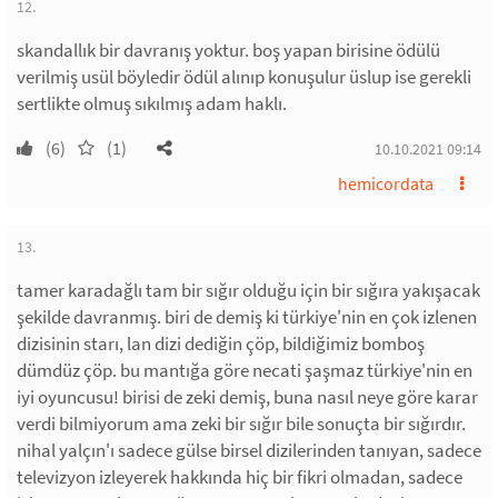
12.
skandallık bir davranış yoktur. boş yapan birisine ödülü
verilmiş usül böyledir ödül alınıp konuşulur üslup ise gerekli
sertlikte olmuş sıkılmış adam haklı.
(6)
(1)
10.10.2021 09:14
hemicordata
13.
tamer karadağlı tam bir sığır olduğu için bir sığıra yakışacak
şekilde davranmış. biri de demiş ki türkiye'nin en çok izlenen
dizisinin starı, lan dizi dediğin çöp, bildiğimiz bomboş
dümdüz çöp. bu mantığa göre necati şaşmaz türkiye'nin en
iyi oyuncusu! birisi de zeki demiş, buna nasıl neye göre karar
verdi bilmiyorum ama zeki bir sığır bile sonuçta bir sığırdır.
nihal yalçın'ı sadece gülse birsel dizilerinden tanıyan, sadece
televizyon izleyerek hakkında hiç bir fikri olmadan, sadece