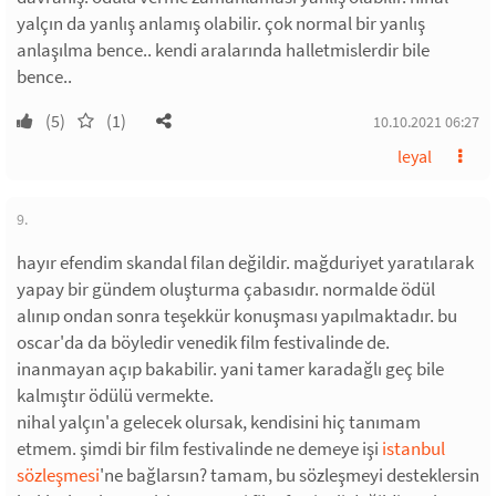
yalçın da yanlış anlamış olabilir. çok normal bir yanlış
anlaşılma bence.. kendi aralarında halletmislerdir bile
bence..
(5)
(1)
10.10.2021 06:27
leyal
9.
hayır efendim skandal filan değildir. mağduriyet yaratılarak
yapay bir gündem oluşturma çabasıdır. normalde ödül
alınıp ondan sonra teşekkür konuşması yapılmaktadır. bu
oscar'da da böyledir venedik film festivalinde de.
inanmayan açıp bakabilir. yani tamer karadağlı geç bile
kalmıştır ödülü vermekte.
nihal yalçın'a gelecek olursak, kendisini hiç tanımam
etmem. şimdi bir film festivalinde ne demeye işi
istanbul
sözleşmesi
'ne bağlarsın? tamam, bu sözleşmeyi desteklersin