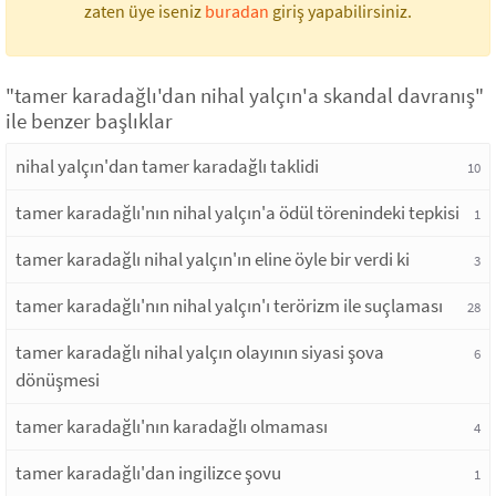
zaten üye iseniz
buradan
giriş yapabilirsiniz.
"tamer karadağlı'dan nihal yalçın'a skandal davranış"
ile benzer başlıklar
nihal yalçın'dan tamer karadağlı taklidi
10
tamer karadağlı'nın nihal yalçın'a ödül törenindeki tepkisi
1
tamer karadağlı nihal yalçın'ın eline öyle bir verdi ki
3
tamer karadağlı'nın nihal yalçın'ı terörizm ile suçlaması
28
tamer karadağlı nihal yalçın olayının siyasi şova
6
dönüşmesi
tamer karadağlı'nın karadağlı olmaması
4
tamer karadağlı'dan ingilizce şovu
1