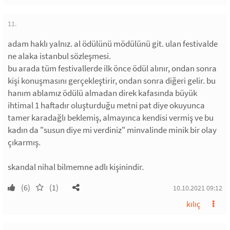
11.
adam haklı yalnız. al ödülünü mödülünü git. ulan festivalde
ne alaka istanbul sözleşmesi.
bu arada tüm festivallerde ilk önce ödül alınır, ondan sonra
kişi konuşmasını gerçekleştirir, ondan sonra diğeri gelir. bu
hanım ablamız ödülü almadan direk kafasında büyük
ihtimal 1 haftadır oluşturduğu metni pat diye okuyunca
tamer karadağlı beklemiş, almayınca kendisi vermiş ve bu
kadın da "susun diye mi verdiniz" minvalinde minik bir olay
çıkarmış.
skandal nihal bilmemne adlı kişinindir.
(6)
(1)
10.10.2021 09:12
kılıç