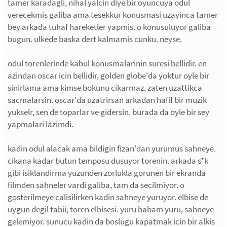
tamer karadagli, nihal yalcin diye bir oyuncuya odul
verecekmis galiba ama tesekkur konusmasi uzayinca tamer
bey arkada tuhaf hareketler yapmis. o konusuluyor galiba
bugun. ulkede baska dert kalmamis cunku. neyse.
odul torenlerinde kabul konusmalarinin suresi bellidir. en
azindan oscar icin bellidir, golden globe'da yoktur oyle bir
sinirlama ama kimse bokunu cikarmaz. zaten uzattikca
sacmalarsin. oscar'da uzatrirsan arkadan hafif bir muzik
yukselr, sen de toparlar ve gidersin. burada da oyle bir sey
yapmalari lazimdi.
kadin odul alacak ama bildigin fizan'dan yurumus sahneye.
cikana kadar butun temposu dusuyor torenin. arkada s*k
gibi isiklandirma yuzunden zorlukla gorunen bir ekranda
filmden sahneler vardi galiba, tam da secilmiyor. o
gosterilmeye calisilirken kadin sahneye yuruyor. elbise de
uygun degil tabii, toren elbisesi. yuru babam yuru, sahneye
gelemiyor. sunucu kadin da boslugu kapatmak icin bir alkis