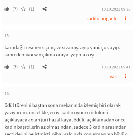
(7)
(1)
10.10.2021 09:36
carlito brigante
15.
karadağlı resmen s.çmış ve sıvamış. ayıp yani. çok ayıp.
sabredemiyorsan çıkma oraya. yapma o işi.
(3)
(1)
10.10.2021 09:41
earl
16.
ödül törenini baştan sona mekanında izlemiş biri olarak
yazıyorum. öncelikle, en iyi kadın oyuncu ödülünü
açıklayacak olan juri hazal kaya, ödülü açıklamadan önce
kadın başrollerin az olmasından, sadece 3 kadın arasından
seçtiklerini belirtmişti. nihal yalçın da konuşmasının büyük