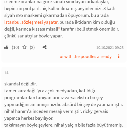
izlenme oranlarına göre sanatı sınırlayan arkadaşlar,
hepinizin pırıl pırıl, hiç kullanılmamış beyinlerinizi, 3 katlı
siyah n95 maskemi çıkarmadan öpüyorum. bu arada
istanbul sözleşmesi yaşatır
, burada iktidarın kim olduğu
değil, karınca kıssası misali
*
tarafını belli etmek önemlidir.
çünkü sanatçılar böyle yapar.
(10)
(2)
10.10.2021 09:23
oi with the poodles already
14.
skandal değildir.
tamer karadağlı'yı az çok medyadan, katıldığı
programlardan tanıyanlarınız varsa ekstra bir şey
yapmadığını anlamışsınızdır. absürd bir şey de yapmamıştır.
nihal hanım'a inceden mesajı vermiştir. ricky gervais
yapınca herkes bayılıyor.
takılmayın böyle şeylere. nihal yalçın bile fazla büyütmemiş.