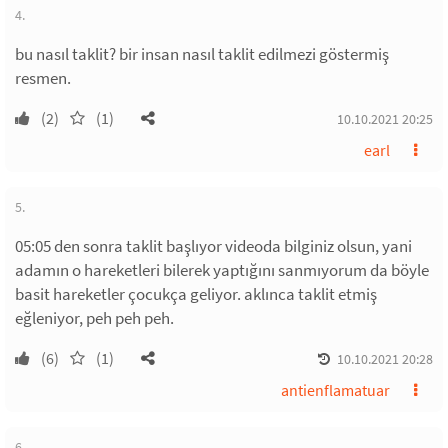
4.
bu nasıl taklit? bir insan nasıl taklit edilmezi göstermiş
resmen.
(2)
(1)
10.10.2021 20:25
earl
5.
05:05 den sonra taklit başlıyor videoda bilginiz olsun, yani
adamın o hareketleri bilerek yaptığını sanmıyorum da böyle
basit hareketler çocukça geliyor. aklınca taklit etmiş
eğleniyor, peh peh peh.
(6)
(1)
10.10.2021 20:28
antienflamatuar
6.