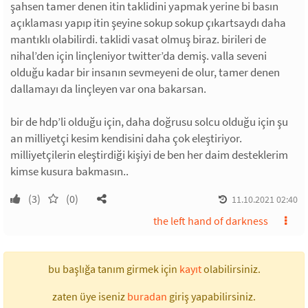
şahsen tamer denen itin taklidini yapmak yerine bi basın
açıklaması yapıp itin şeyine sokup sokup çıkartsaydı daha
mantıklı olabilirdi. taklidi vasat olmuş biraz. birileri de
nihal’den için linçleniyor twitter’da demiş. valla seveni
olduğu kadar bir insanın sevmeyeni de olur, tamer denen
dallamayı da linçleyen var ona bakarsan.
bir de hdp’li olduğu için, daha doğrusu solcu olduğu için şu
an milliyetçi kesim kendisini daha çok eleştiriyor.
milliyetçilerin eleştirdiği kişiyi de ben her daim desteklerim
kimse kusura bakmasın..
(3)
(0)
11.10.2021 02:40
the left hand of darkness
bu başlığa tanım girmek için
kayıt
olabilirsiniz.
zaten üye iseniz
buradan
giriş yapabilirsiniz.