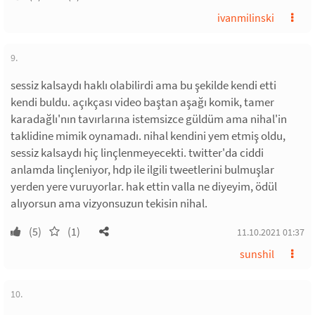
ivanmilinski
9.
sessiz kalsaydı haklı olabilirdi ama bu şekilde kendi etti
kendi buldu. açıkçası video baştan aşağı komik, tamer
karadağlı'nın tavırlarına istemsizce güldüm ama nihal'in
taklidine mimik oynamadı. nihal kendini yem etmiş oldu,
sessiz kalsaydı hiç linçlenmeyecekti. twitter'da ciddi
anlamda linçleniyor, hdp ile ilgili tweetlerini bulmuşlar
yerden yere vuruyorlar. hak ettin valla ne diyeyim, ödül
alıyorsun ama vizyonsuzun tekisin nihal.
(5)
(1)
11.10.2021 01:37
sunshil
10.