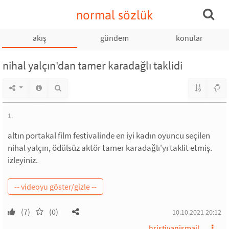
normal sözlük
akış
gündem
konular
nihal yalçın'dan tamer karadağlı taklidi
1.
altın portakal film festivalinde en iyi kadın oyuncu seçilen
nihal yalçın, ödülsüz aktör tamer karadağlı'yı taklit etmiş.
izleyiniz.
(7)
(0)
10.10.2021 20:12
hristiyanismail