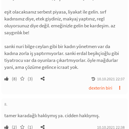
eşit olacaksanız serbest piyasa, liyakat ile gelin. sırf
kadınsınız diye, etek giydiniz, makyaj yaptınız, regl
oluyorsunuz diye değil. emeğinizle gelin be kardeşim. az
saygınlık be!
sanki nuri bilge ceylan gibi bir kadın yönetmen var da
kadına zorla iş yaptırmıyorlar. sanki erdal beşikçioğlu gibi
tiyatrocu var da oyunlara çıkartmıyorlar. öyle mağdurlar
yani, ama çözüme gelince icraat yok.
(8)
(3)
10.10.2021 22:37
dexterin biri
8.
tamer karadağlı haklıymış ya. cidden haklıymış.
(2)
(1)
10.10.2021 22:38