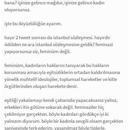
bana? işinize gelince mağdur, işinize gelince kadın
oluyorsunuz.
işte bu ikiyüzlülüğüe ayarım.
hayır 2 tweet sonrası da istanbul sözleşmesi. hayırdır
ödülden ne ara istanbul sözleşmesine geldik? feminazi
yapıyorsunuz siz, feminizm değil.
feminizm, kadınların haklarını tanıyarak bu hakların
korunması amacıyla eşitsizliklerin ortadan kaldırılmasına
yönelik muhtelif ideolojiler, toplumsal hareketler ve kitle
örgütlerinden oluşan harekete denir.
eşitliği yakalamayı kendi çabanızla yapacaksanız yalnız,
erkekleri itin götüne sokarak değil. feminaziler hiç
çekilmiyor gerçekten. böyle kadınları gördükçe iyi ki
yalnızım diyorum. böyle bir kadınla sevgili olsam gerçekten
saniyesinde terk ederim, yaşanılmaz böyle tiplerle.