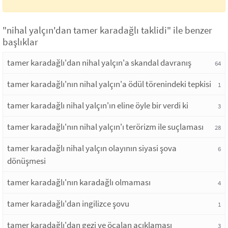
"nihal yalçın'dan tamer karadağlı taklidi" ile benzer
başlıklar
tamer karadağlı'dan nihal yalçın'a skandal davranış
64
tamer karadağlı'nın nihal yalçın'a ödül törenindeki tepkisi
1
tamer karadağlı nihal yalçın'ın eline öyle bir verdi ki
3
tamer karadağlı'nın nihal yalçın'ı terörizm ile suçlaması
28
tamer karadağlı nihal yalçın olayının siyasi şova
6
dönüşmesi
tamer karadağlı'nın karadağlı olmaması
4
tamer karadağlı'dan ingilizce şovu
1
tamer karadağlı'dan gezi ve öcalan açıklaması
3