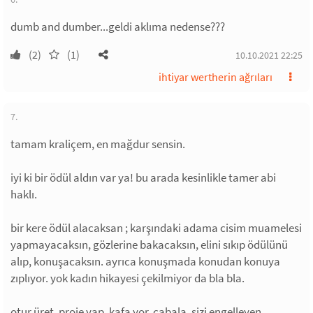
dumb and dumber...geldi aklıma nedense???
(2)
(1)
10.10.2021 22:25
ihtiyar wertherin ağrıları
7.
tamam kraliçem, en mağdur sensin.
iyi ki bir ödül aldın var ya! bu arada kesinlikle tamer abi
haklı.
bir kere ödül alacaksan ; karşındaki adama cisim muamelesi
yapmayacaksın, gözlerine bakacaksın, elini sıkıp ödülünü
alıp, konuşacaksın. ayrıca konuşmada konudan konuya
zıplıyor. yok kadın hikayesi çekilmiyor da bla bla.
otur üret, proje yap, kafa yor, çabala, sizi engelleyen,