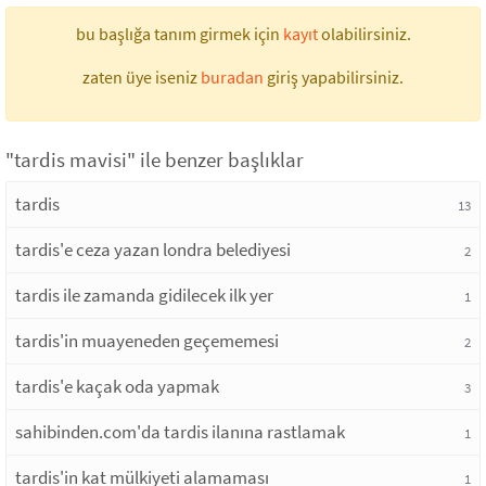
bu başlığa tanım girmek için
kayıt
olabilirsiniz.
zaten üye iseniz
buradan
giriş yapabilirsiniz.
"tardis mavisi" ile benzer başlıklar
tardis
13
tardis'e ceza yazan londra belediyesi
2
tardis ile zamanda gidilecek ilk yer
1
tardis'in muayeneden geçememesi
2
tardis'e kaçak oda yapmak
3
sahibinden.com'da tardis ilanına rastlamak
1
tardis'in kat mülkiyeti alamaması
1