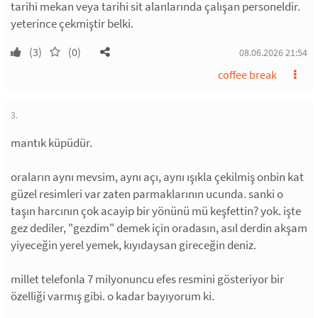
tarihi mekan veya tarihi sit alanlarında çalışan personeldir.
yeterince çekmiştir belki.
(3)
(0)
08.06.2026 21:54
coffee break
3.
mantık küpüdür.
oraların aynı mevsim, aynı açı, aynı ışıkla çekilmiş onbin kat
güzel resimleri var zaten parmaklarının ucunda. sanki o
taşın harcının çok acayip bir yönünü mü keşfettin? yok. işte
gez dediler, "gezdim" demek için oradasın, asıl derdin akşam
yiyeceğin yerel yemek, kıyıdaysan gireceğin deniz.
millet telefonla 7 milyonuncu efes resmini gösteriyor bir
özelliği varmış gibi. o kadar bayıyorum ki.