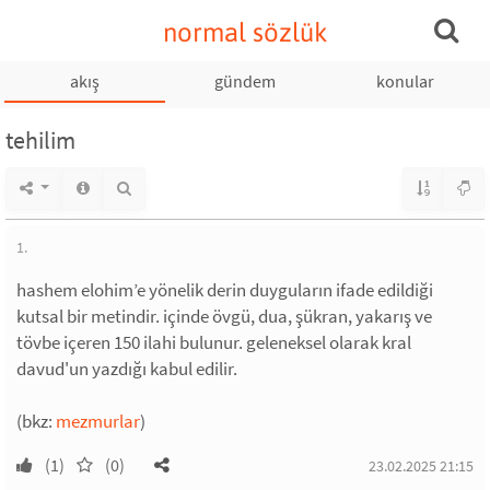
normal sözlük
akış
gündem
konular
tehilim
1.
hashem elohim’e yönelik derin duyguların ifade edildiği
kutsal bir metindir. içinde övgü, dua, şükran, yakarış ve
tövbe içeren 150 ilahi bulunur. geleneksel olarak kral
davud'un yazdığı kabul edilir.
(bkz:
mezmurlar
)
(1)
(0)
23.02.2025 21:15