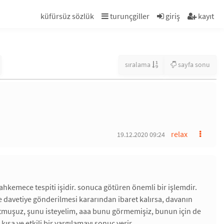
küfürsüz sözlük
turunçgiller
giriş
kayıt
sıralama
sayfa sonu
relax
19.12.2020 09:24
mahkemece tespiti işidir. sonuca götüren önemli bir işlemdir.
e davetiye gönderilmesi kararından ibaret kalırsa, davanın
nutmuşuz, şunu isteyelim, aaa bunu görmemişiz, bunun için de
kısa ve etkili bir yargılamayı sonuç verir.