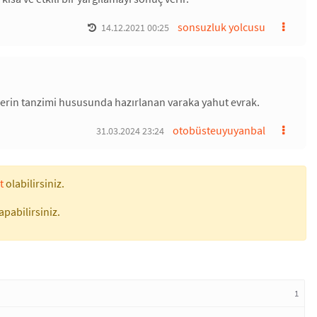
sonsuzluk yolcusu
14.12.2021 00:25
lerin tanzimi hususunda hazırlanan varaka yahut evrak.
otobüsteuyuyanbal
31.03.2024 23:24
t
olabilirsiniz.
apabilirsiniz.
1