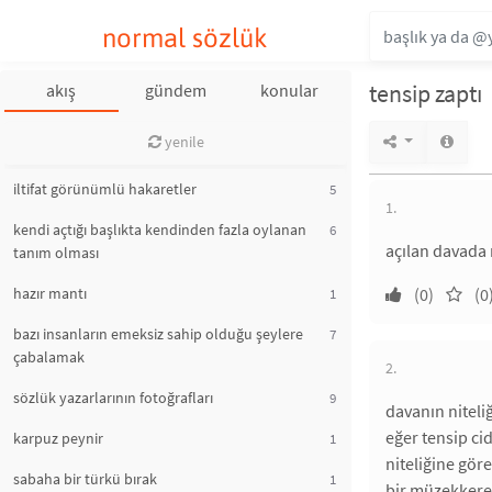
normal sözlük
tensip zaptı
akış
gündem
konular
yenile
iltifat görünümlü hakaretler
5
1.
kendi açtığı başlıkta kendinden fazla oylanan
6
açılan davada
tanım olması
hazır mantı
(0)
(0
1
bazı insanların emeksiz sahip olduğu şeylere
7
çabalamak
2.
sözlük yazarlarının fotoğrafları
9
davanın niteli
eğer tensip ci
karpuz peynir
1
niteliğine gör
sabaha bir türkü bırak
1
bir müzekkere y