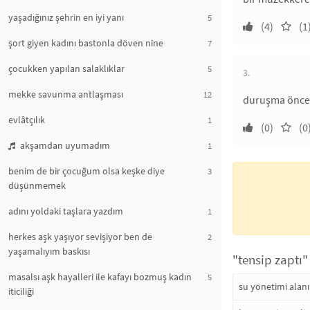
yaşadığınız şehrin en iyi yanı
5
(4)
(1
şort giyen kadını bastonla döven nine
7
çocukken yapılan salaklıklar
5
3.
mekke savunma antlaşması
12
duruşma öncesi
evlâtçılık
1
(0)
(0
akşamdan uyumadım
1
benim de bir çocuğum olsa keşke diye
3
düşünmemek
adını yoldaki taşlara yazdım
1
herkes aşk yaşıyor sevişiyor ben de
2
yaşamalıyım baskısı
"tensip zaptı"
masalsı aşk hayalleri ile kafayı bozmuş kadın
5
su yönetimi alanı
iticiliği