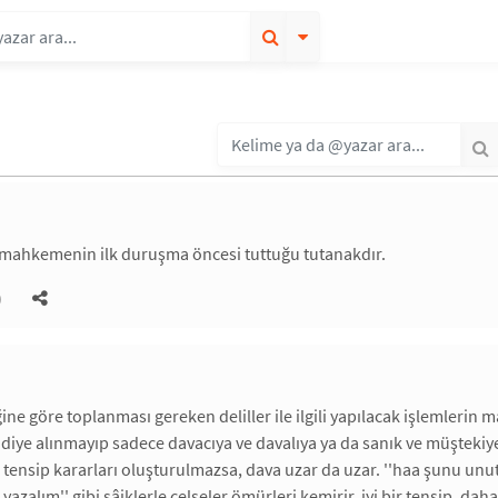
 mahkemenin ilk duruşma öncesi tuttuğu tutanakdır.
)
ğine göre toplanması gereken deliller ile ilgili yapılacak işlemlerin 
ddiye alınmayıp sadece davacıya ve davalıya ya da sanık ve müştekiy
e tensip kararları oluşturulmazsa, dava uzar da uzar. ''haa şunu u
azalım'' gibi sâiklerle celseler ömürleri kemirir. iyi bir tensip, daha 