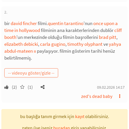
2.
bir
david fincher
filmi.
quentin tarantino
'nun
once upon a
time in hollywood
filminin ana karakterlerinden dublör
cliff
booth
'un merkezinde olduğu filmin başrollerini
brad pitt
,
elizabeth debicki
,
carla gugino
,
timothy olyphant
ve
yahya
abdul-mateen ıı
paylaşıyor. filmin gösterim tarihi henüz
belirtilmemiş.
(2)
(1)
09.02.2026 14:17
zed's dead baby
bu başlığa tanım girmek için
kayıt
olabilirsiniz.
zaten üye iseniz
buradan
giriş yapabilirsiniz.