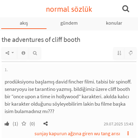
normal sözlük
akış
gündem
konular
the adventures of cliff booth
1.
prodüksiyonu başlamış david fincher filmi. tabisi bir spinoff.
senaryoyu ise tarantino yazmış. bildiğimiz üzere cliff booth
bir “once upon a time in hollywood” karakteri. akılda kalıcı
bir karakter olduğunu söyleyebilirim lakin bu filme başka
isim bulamadınız mı???
(1)
(0)
29.07.2025 15:43
sunjay kapurun ağzına giren wu tang arısı