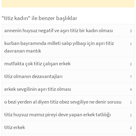
"titiz kadın" ile benzer başlıklar
annenin huysuz negatif ve aşırı titiz bir kadın olması
3
kurban bayramında milleti salıp yılbaşı için aşırı titiz
1
davranan mantık
mutfakta çok titiz çalışan erkek
2
titiz olmanın dezavantajları
7
erkek sevgilinin aşırı titiz olması
4
o bezi yerden al diyen titiz obez sevgiliye ne denir sorusu
1
titiz huysuz mızmız pireyi deve yapan erkek tatlılığı
1
titiz erkek
2