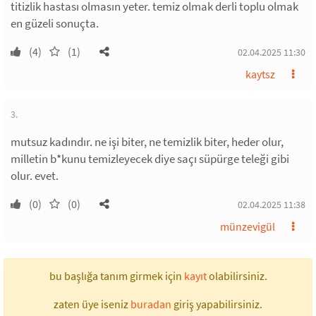
titizlik hastası olmasın yeter. temiz olmak derli toplu olmak
en güzeli sonuçta.
(4)
(1)
02.04.2025 11:30
kaytsz
3.
mutsuz kadındır. ne işi biter, ne temizlik biter, heder olur,
milletin b*kunu temizleyecek diye saçı süpürge teleği gibi
olur. evet.
(0)
(0)
02.04.2025 11:38
münzevigül
bu başlığa tanım girmek için
kayıt
olabilirsiniz.
zaten üye iseniz
buradan
giriş yapabilirsiniz.