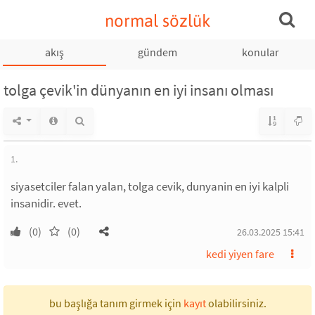
normal sözlük
akış
gündem
konular
tolga çevik'in dünyanın en iyi insanı olması
1.
siyasetciler falan yalan, tolga cevik, dunyanin en iyi kalpli
insanidir. evet.
(0)
(0)
26.03.2025 15:41
kedi yiyen fare
bu başlığa tanım girmek için
kayıt
olabilirsiniz.