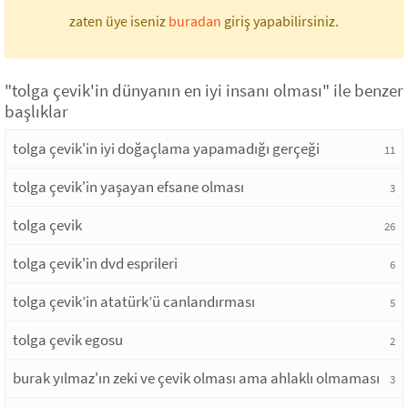
zaten üye iseniz
buradan
giriş yapabilirsiniz.
"tolga çevik'in dünyanın en iyi insanı olması" ile benzer
başlıklar
tolga çevik'in iyi doğaçlama yapamadığı gerçeği
11
tolga çevik'in yaşayan efsane olması
3
tolga çevik
26
tolga çevik'in dvd esprileri
6
tolga çevik’in atatürk’ü canlandırması
5
tolga çevik egosu
2
burak yılmaz'ın zeki ve çevik olması ama ahlaklı olmaması
3