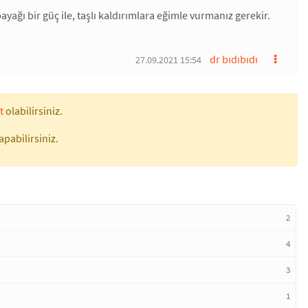
yağı bir güç ile, taşlı kaldırımlara eğimle vurmanız gerekir.
dr bıdıbıdı
27.09.2021 15:54
t
olabilirsiniz.
apabilirsiniz.
2
4
3
1