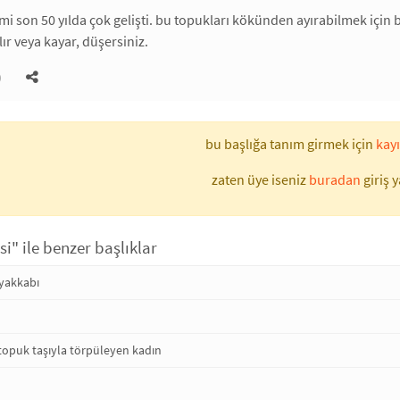
mi son 50 yılda çok gelişti. bu topukları kökünden ayırabilmek için ba
ılır veya kayar, düşersiniz.
)
bu başlığa tanım girmek için
kayı
zaten üye iseniz
buradan
giriş y
" ile benzer başlıklar
yakkabı
topuk taşıyla törpüleyen kadın