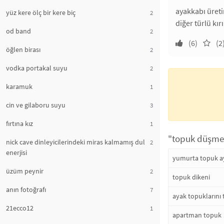
ayakkabı üreti
yüz kere ölç bir kere biç
2
diğer türlü kır
od band
2
(6)
(2
öğlen birası
2
vodka portakal suyu
2
karamuk
1
cin ve gilaboru suyu
3
fırtına kız
1
"topuk düşmesi
nick cave dinleyicilerindeki miras kalmamış dul
2
enerjisi
yumurta topuk a
üzüm peynir
2
topuk dikeni
anın fotoğrafı
7
ayak topuklarını 
21ecco12
1
apartman topuk