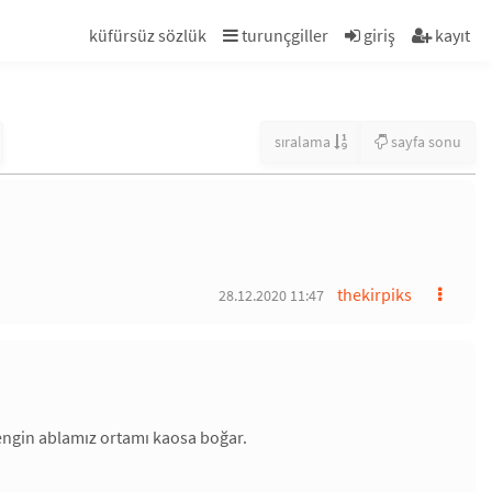
küfürsüz sözlük
turunçgiller
giriş
kayıt
sıralama
sayfa sonu
thekirpiks
28.12.2020 11:47
zengin ablamız ortamı kaosa boğar.