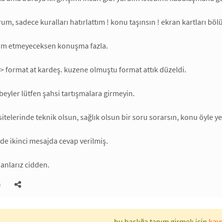
um, sadece kuralları hatırlattım ! konu taşınsın ! ekran kartları bö
dım etmeyeceksen konuşma fazla.
> format at kardeş. kuzene olmuştu format attık düzeldi.
eyler lütfen şahsi tartışmalara girmeyin.
sitelerinde teknik olsun, sağlık olsun bir soru sorarsın, konu öyle yer
rde ikinci mesajda cevap verilmiş.
anlarız cidden.
)
bu başlığa tanım girmek için
kayı