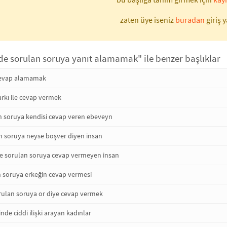
zaten üye iseniz
buradan
giriş y
nde sorulan soruya yanıt alamamak" ile benzer başlıklar
cevap alamamak
rkı ile cevap vermek
 soruya kendisi cevap veren ebeveyn
an soruya neyse boşver diyen insan
de sorulan soruya cevap vermeyen insan
n soruya erkeğin cevap vermesi
orulan soruya or diye cevap vermek
inde ciddi ilişki arayan kadınlar