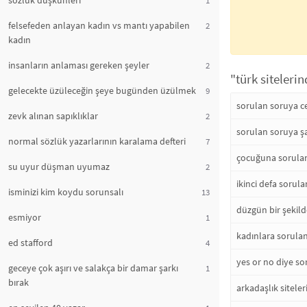
sözlük düşkünleri
felsefeden anlayan kadın vs mantı yapabilen
2
kadın
insanların anlaması gereken şeyler
2
"türk siteleri
gelecekte üzüleceğin şeye bugünden üzülmek
9
sorulan soruya 
zevk alınan sapıklıklar
2
sorulan soruya şa
normal sözlük yazarlarının karalama defteri
7
çocuğuna sorulan
su uyur düşman uyumaz
2
ikinci defa sorul
isminizi kim koydu sorunsalı
13
düzgün bir şekil
esmiyor
1
kadınlara sorula
ed stafford
4
yes or no diye s
geceye çok aşırı ve salakça bir damar şarkı
1
bırak
arkadaşlık siteler