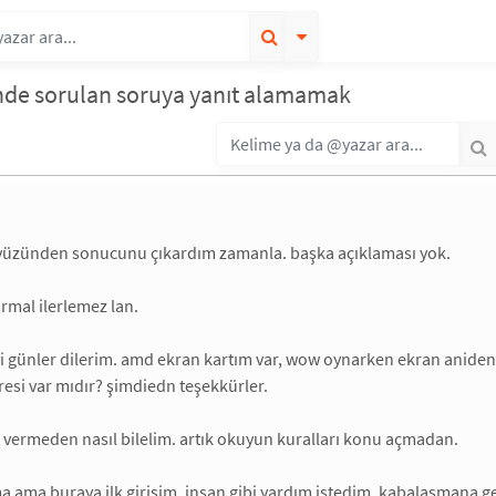
inde sorulan soruya yanıt alamamak
yüzünden sonucunu çıkardım zamanla. başka açıklaması yok.
rmal ilerlemez lan.
yi günler dilerim. amd ekran kartım var, wow oynarken ekran aniden 
resi var mıdır? şimdiedn teşekkürler.
vermeden nasıl bilelim. artık okuyun kuralları konu açmadan.
 ama buraya ilk girişim. insan gibi yardım istedim. kabalaşmana g