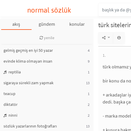
normal sözlük
türk siteler
akış
gündem
konular
yenile
gelmiş geçmiş en iyi 50 yazar
4
1.
evinde klima olmayan insan
9
türk olmamız 
reptilia
1
bir konu da no
sigaraya sürekli zam yapmak
13
teacup
1
+ arkadaşlar i
dedi. başka ça
diktatör
2
ninni
2
- marka model 
sözlük yazarlarının fotoğrafları
13
+ kusura bakma