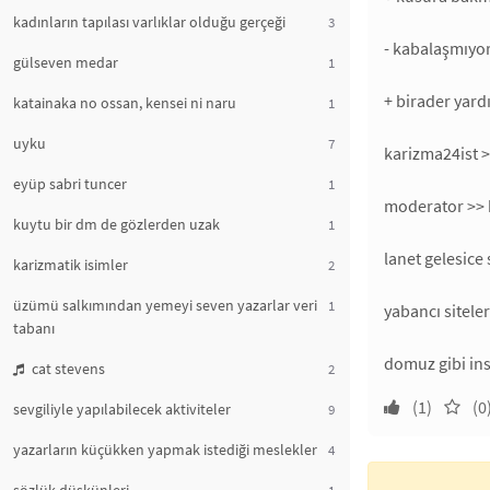
kadınların tapılası varlıklar olduğu gerçeği
3
- kabalaşmıyor
gülseven medar
1
+ birader yar
katainaka no ossan, kensei ni naru
1
uyku
7
karizma24ist >
eyüp sabri tuncer
1
moderator >> b
kuytu bir dm de gözlerden uzak
1
lanet gelesice 
karizmatik isimler
2
üzümü salkımından yemeyi seven yazarlar veri
1
yabancı sitele
tabanı
domuz gibi ins
cat stevens
2
(1)
(0
sevgiliyle yapılabilecek aktiviteler
9
yazarların küçükken yapmak istediği meslekler
4
1