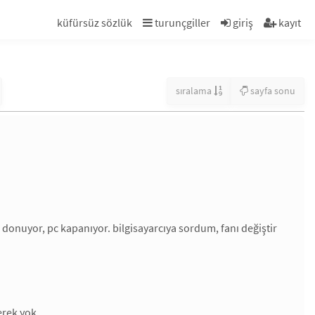
küfürsüz sözlük
turunçgiller
giriş
kayıt
sıralama
sayfa sonu
donuyor, pc kapanıyor. bilgisayarcıya sordum, fanı değiştir
erek yok.