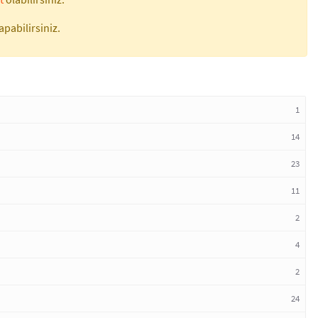
apabilirsiniz.
1
14
23
11
2
4
2
24