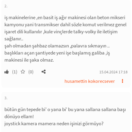
2.
iş makinelerine ,en basit iş ağır makinesi olan beton mikseri
kamyonu yani transmikser dahil sözle komut verilmez genel
işaret dili kullanılır ,kule vinçlerde talky-volky ile iletişim
sağlanır..
şah olmadan şahbaz olamazsın ,palavra sıkmayın ..
başlıkları açan şantiyede yeni işe başlamış galiba ,iş
makinesi ile şaka olmaz.
(1)
(0)
15.04.2024 17:18
husamettin kokorecsever
3.
bütün gün tepede bi' o yana bi' bu yana sallana sallana başı
dönüyo ellam!
joystick kamera mamera neden işinizi görmüyo?