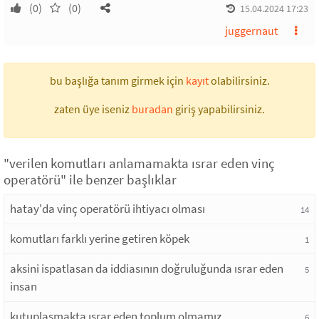
(0)
(0)
15.04.2024 17:23
juggernaut
bu başlığa tanım girmek için
kayıt
olabilirsiniz.
zaten üye iseniz
buradan
giriş yapabilirsiniz.
"verilen komutları anlamamakta ısrar eden vinç
operatörü" ile benzer başlıklar
hatay'da vinç operatörü ihtiyacı olması
14
komutları farklı yerine getiren köpek
1
aksini ispatlasan da iddiasının doğruluğunda ısrar eden
5
insan
kutuplaşmakta ısrar eden toplum olmamız
6