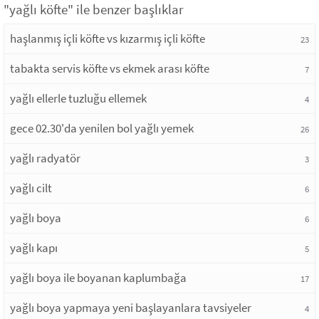
"yağlı köfte" ile benzer başlıklar
haşlanmış içli köfte vs kızarmış içli köfte
23
tabakta servis köfte vs ekmek arası köfte
7
yağlı ellerle tuzluğu ellemek
4
gece 02.30'da yenilen bol yağlı yemek
26
yağlı radyatör
3
yağlı cilt
6
yağlı boya
6
yağlı kapı
5
yağlı boya ile boyanan kaplumbağa
17
yağlı boya yapmaya yeni başlayanlara tavsiyeler
4