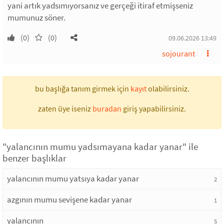
yani artık yadsımıyorsanız ve gerçeği itiraf etmişseniz
mumunuz söner.
(0)
(0)
09.06.2026 13:49
sojourant
bu başlığa tanım girmek için
kayıt
olabilirsiniz.
zaten üye iseniz
buradan
giriş yapabilirsiniz.
"yalancının mumu yadsımayana kadar yanar" ile
benzer başlıklar
yalancının mumu yatsıya kadar yanar
2
azgının mumu sevişene kadar yanar
1
yalancının
5