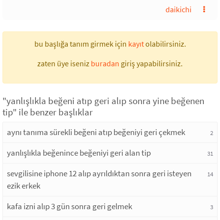
daikichi
bu başlığa tanım girmek için
kayıt
olabilirsiniz.
zaten üye iseniz
buradan
giriş yapabilirsiniz.
"yanlışlıkla beğeni atıp geri alıp sonra yine beğenen
tip" ile benzer başlıklar
aynı tanıma sürekli beğeni atıp beğeniyi geri çekmek
2
yanlışlıkla beğenince beğeniyi geri alan tip
31
sevgilisine iphone 12 alıp ayrıldıktan sonra geri isteyen
14
ezik erkek
kafa izni alıp 3 gün sonra geri gelmek
3