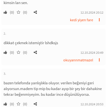
kimsin lan sen.
(0)
(0)
12.10.2024 20:12
kedi yiyen fare
2.
dikkat çekmek istemiştir lshdksjs
(0)
(0)
12.10.2024 20:49
okuyannmatmazel
3.
bazen telefonda yanlışlıkla oluyor. verilen beğeniyi geri
alıyorsun.madem tip mip bu kadar ayıp bir şey bir dahakine
tekrar beğenmiyeyim. bu kadar ince düşünülüyorsa.
(0)
(0)
12.10.2024 20:53