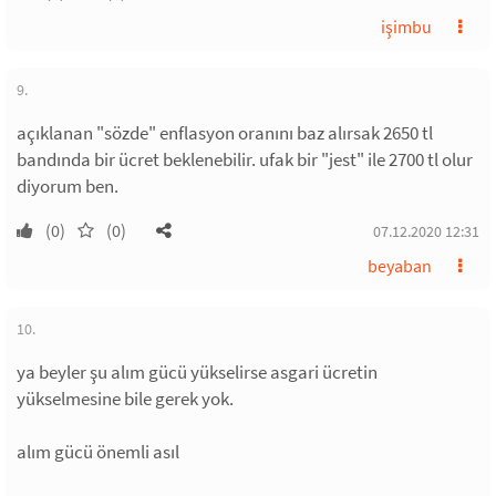
işimbu
9.
açıklanan "sözde" enflasyon oranını baz alırsak 2650 tl
bandında bir ücret beklenebilir. ufak bir "jest" ile 2700 tl olur
diyorum ben.
(0)
(0)
07.12.2020 12:31
beyaban
10.
ya beyler şu alım gücü yükselirse asgari ücretin
yükselmesine bile gerek yok.
alım gücü önemli asıl