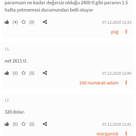
paramızın ne kadar değersiz olduğu 2400 tl gibi paranın 1.5
hafta yetmemesi durumundan belli oluyor
(4)
(0)
07.12.2020 12:33
psg
11.
net 2611 tl.
(0)
(0)
07.12.2020 12:40
100 numaralı adam
12.
320 dolar.
(0)
(0)
07.12.2020 12:41
morganick