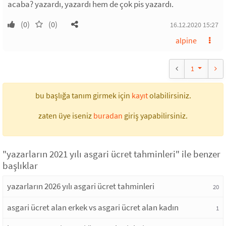
acaba? yazardı, yazardı hem de çok pis yazardı.
(0)
(0)
16.12.2020 15:27
alpine
1
bu başlığa tanım girmek için
kayıt
olabilirsiniz.
zaten üye iseniz
buradan
giriş yapabilirsiniz.
"yazarların 2021 yılı asgari ücret tahminleri" ile benzer
başlıklar
yazarların 2026 yılı asgari ücret tahminleri
20
asgari ücret alan erkek vs asgari ücret alan kadın
1