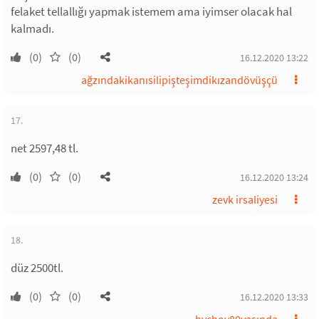
felaket tellallığı yapmak istemem ama iyimser olacak hal
kalmadı.
(0)
(0)
16.12.2020 13:22
ağzındakikanısilipişteşimdikızandövüşçü
17.
net 2597,48 tl.
(0)
(0)
16.12.2020 13:24
zevk irsaliyesi
18.
düz 2500tl.
(0)
(0)
16.12.2020 13:33