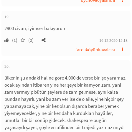
bychov80yasında
19.
2900 civarı, iyimser bakıyorum
(1)
(0)
16.12.2020 15:18
fareliköyünkavalcisi
20.
ülkenin şu andaki haline göre 4.000 de verse bir işe yaramaz.
ocak ayından itibaren yine her şeye bir kamyon zam. yani
zam vermeyip bütün şeylere de zam gelmese, aynı kalsa
bundan hayırlı. yani bu zam verilse de o aile, yine hiçbir şey
yapamayacak, yine bir kez olsun dışarda beraber yemek
yiyemeyecekler, yine bir kez daha kurdukları hayâller,
umutlar bir bir sönüp gidecek. shakespeare bugün
yaşasaydı şayet, şöyle en afilinden bir trajedi yazmaz mıydı