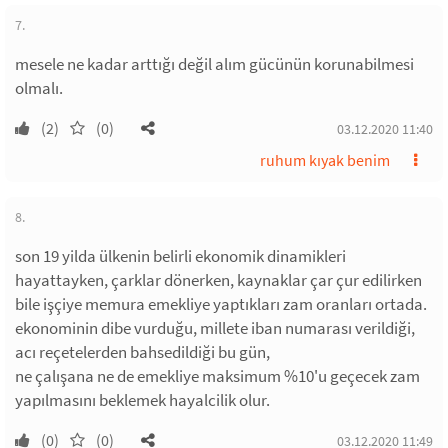
7.
mesele ne kadar arttığı değil alım gücünün korunabilmesi
olmalı.
(2)
(0)
03.12.2020 11:40
ruhum kıyak benim
8.
son 19 yilda ülkenin belirli ekonomik dinamikleri
hayattayken, çarklar dönerken, kaynaklar çar çur edilirken
bile işçiye memura emekliye yaptıkları zam oranları ortada.
ekonominin dibe vurduğu, millete iban numarası verildiği,
acı reçetelerden bahsedildiği bu gün,
ne çalışana ne de emekliye maksimum %10'u geçecek zam
yapılmasını beklemek hayalcilik olur.
(0)
(0)
03.12.2020 11:49