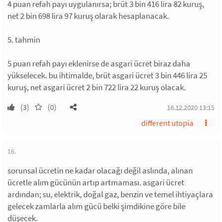
4 puan refah payı uygulanırsa; brüt 3 bin 416 lira 82 kuruş,
net 2 bin 698 lira 97 kuruş olarak hesaplanacak.
5. tahmin
5 puan refah payı eklenirse de asgari ücret biraz daha
yükselecek. bu ihtimalde, brüt asgari ücret 3 bin 446 lira 25
kuruş, net asgari ücret 2 bin 722 lira 22 kuruş olacak.
(3)
(0)
16.12.2020 13:15
different utopia
16.
sorunsal ücretin ne kadar olacağı değil aslında, alınan
ücretle alım gücünün artıp artmaması. asgari ücret
ardından; su, elektrik, doğal gaz, benzin ve temel ihtiyaçlara
gelecek zamlarla alım gücü belki şimdikine göre bile
düşecek.