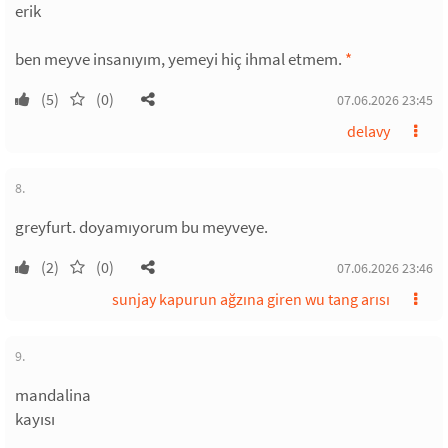
erik
ben meyve insanıyım, yemeyi hiç ihmal etmem.
*
(5)
(0)
07.06.2026 23:45
delavy
8.
greyfurt. doyamıyorum bu meyveye.
(2)
(0)
07.06.2026 23:46
sunjay kapurun ağzına giren wu tang arısı
9.
mandalina
kayısı