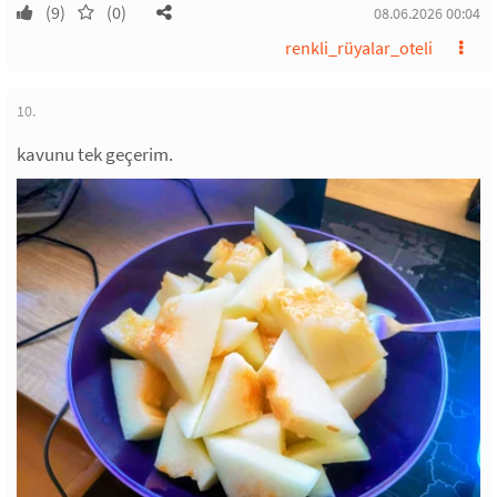
(9)
(0)
08.06.2026 00:04
renkli_rüyalar_oteli
10.
kavunu tek geçerim.