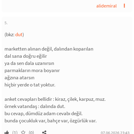
alidemiral
5.
(bkz:
dut
)
marketten alınan değil, dalından koparılan
dal sana doğru eğilir
ya da sen dala uzanırsın
parmakların mora boyanır
ağzına atarsın
hiçbir yerde o tat yoktur.
anket cevapları bellidir : kiraz, çilek, karpuz, muz.
örnek vatandaş : dalında dut.
bu cevap, dümdüz adam cevabı değil.
bunda çocukluk var, bahçe var, özgürlük var.
(1)
(0)
07.06.2026 23:43