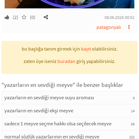
(2)
(0)
08.06.2026 00:52
patagonyalı
bu başlığa tanım girmek için
kayıt
olabilirsiniz.
zaten üye iseniz
buradan
giriş yapabilirsiniz.
"yazarların en sevdiği meyve" ile benzer başlıklar
yazarların en sevdiği meyve suyu aroması
9
yazarların en sevdiği ekşi meyve
14
sadece 1 meyve seçme hakkı olsa seçilecek meyve
66
normal sözlük yazarlarının en sevdiği meyve
152