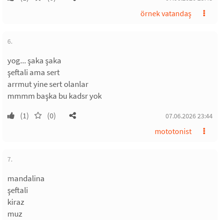
örnek vatandaş
6.
yog... şaka şaka
şeftali ama sert
arrmut yine sert olanlar
mmmm başka bu kadsr yok
(1)
(0)
07.06.2026 23:44
mototonist
7.
mandalina
şeftali
kiraz
muz