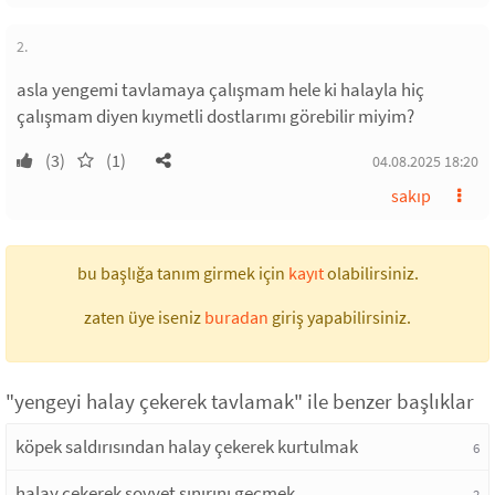
2.
asla yengemi tavlamaya çalışmam hele ki halayla hiç
çalışmam diyen kıymetli dostlarımı görebilir miyim?
(3)
(1)
04.08.2025 18:20
sakıp
bu başlığa tanım girmek için
kayıt
olabilirsiniz.
zaten üye iseniz
buradan
giriş yapabilirsiniz.
"yengeyi halay çekerek tavlamak" ile benzer başlıklar
köpek saldırısından halay çekerek kurtulmak
6
halay çekerek sovyet sınırını geçmek
2