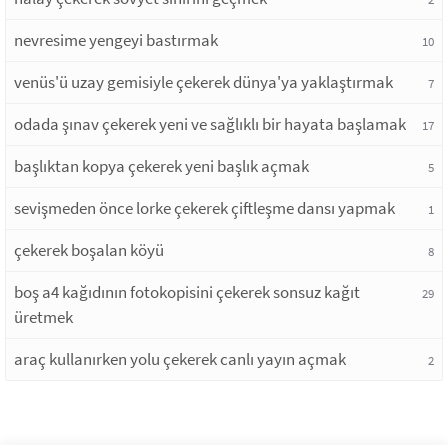
nevresime yengeyi bastırmak
10
venüs'ü uzay gemisiyle çekerek dünya'ya yaklaştırmak
7
odada şınav çekerek yeni ve sağlıklı bir hayata başlamak
17
başlıktan kopya çekerek yeni başlık açmak
5
sevişmeden önce lorke çekerek çiftleşme dansı yapmak
1
çekerek boşalan köyü
8
boş a4 kağıdının fotokopisini çekerek sonsuz kağıt
29
üretmek
araç kullanırken yolu çekerek canlı yayın açmak
2