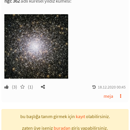
ngc 362
adlı küresel yıldız kümesi:
(3)
(1)
18.12.2020 00:45
meja
bu başlığa tanım girmek için
kayıt
olabilirsiniz.
zaten üye iseniz
buradan
giriş yapabilirsiniz.