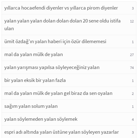
yıllarca hocaefendi diyenler vs yıllarca pirom diyenler
3
yalan yalan yalan dolan dolan dolan 20 sene oldu istifa
12
ulan
ümit özdağ'ın yalan haberi için özür dilememesi
1
mal da yalan mülk de yalan
27
yalan yarışması yapılsa söyleyeceğiniz yalan
74
bir yalan eksik bir yalan fazla
1
mal da yalan mülk de yalan gel biraz da sen oyalan
2
sağım yalan solum yalan
1
yalan söylemeden yalan söylemek
4
espri adı altında yalan üstüne yalan söyleyen yazarlar
3