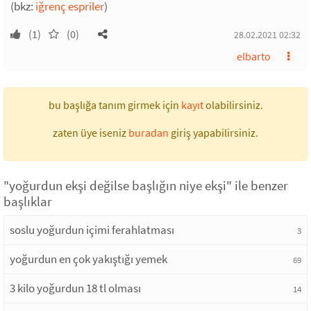
(bkz:
iğrenç espriler
)
(1)
(0)
28.02.2021 02:32
elbarto
bu başlığa tanım girmek için
kayıt
olabilirsiniz.
zaten üye iseniz
buradan
giriş yapabilirsiniz.
"yoğurdun ekşi değilse başlığın niye ekşi" ile benzer
başlıklar
soslu yoğurdun içimi ferahlatması
3
yoğurdun en çok yakıştığı yemek
69
3 kilo yoğurdun 18 tl olması
14