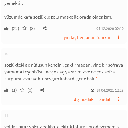
yemektir.
yüzümde kafa sözlük logolu maske ile orada olacağım.
(22)
(8)
04.12.2020 02:10
yoldaş benjamin franklin
10.
sözlükteki aç nüfusun kendini, çaktırmadan, yine bir sofraya
yamama teşebbüsü. ne çok aç yazarımız ve ne çok sofra
kurgumuz var yahu. sevgim kabardı gene bak!
*
(1)
(0)
19.04.2021 12:23
dışınızdaki irlandalı
11.
yoldaş biraz yolsuz galiba. elektrik faturasını ödeyememiş.