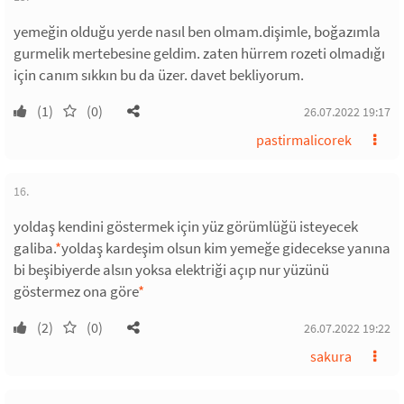
yemeğin olduğu yerde nasıl ben olmam.dişimle, boğazımla
gurmelik mertebesine geldim. zaten hürrem rozeti olmadığı
için canım sıkkın bu da üzer. davet bekliyorum.
(1)
(0)
26.07.2022 19:17
pastirmalicorek
16.
yoldaş kendini göstermek için yüz görümlüğü isteyecek
galiba.
*
yoldaş kardeşim olsun kim yemeğe gidecekse yanına
bi beşibiyerde alsın yoksa elektriği açıp nur yüzünü
göstermez ona göre
*
(2)
(0)
26.07.2022 19:22
sakura