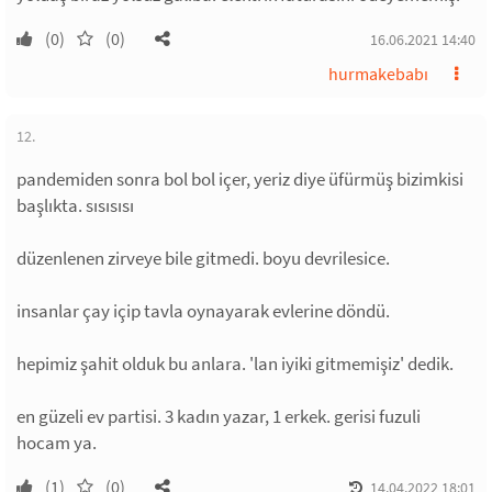
(0)
(0)
16.06.2021 14:40
hurmakebabı
12.
pandemiden sonra bol bol içer, yeriz diye üfürmüş bizimkisi
başlıkta. sısısısı
düzenlenen zirveye bile gitmedi. boyu devrilesice.
insanlar çay içip tavla oynayarak evlerine döndü.
hepimiz şahit olduk bu anlara. 'lan iyiki gitmemişiz' dedik.
en güzeli ev partisi. 3 kadın yazar, 1 erkek. gerisi fuzuli
hocam ya.
(1)
(0)
14.04.2022 18:01