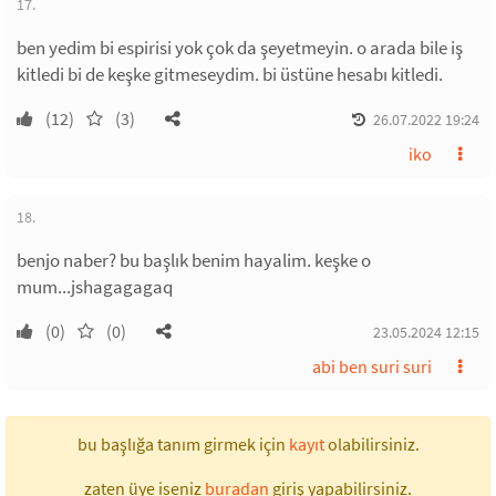
17.
ben yedim bi espirisi yok çok da şeyetmeyin. o arada bile iş
kitledi bi de keşke gitmeseydim. bi üstüne hesabı kitledi.
(12)
(3)
26.07.2022 19:24
iko
18.
benjo naber? bu başlık benim hayalim. keşke o
mum...jshagagagaq
(0)
(0)
23.05.2024 12:15
abi ben suri suri
bu başlığa tanım girmek için
kayıt
olabilirsiniz.
zaten üye iseniz
buradan
giriş yapabilirsiniz.