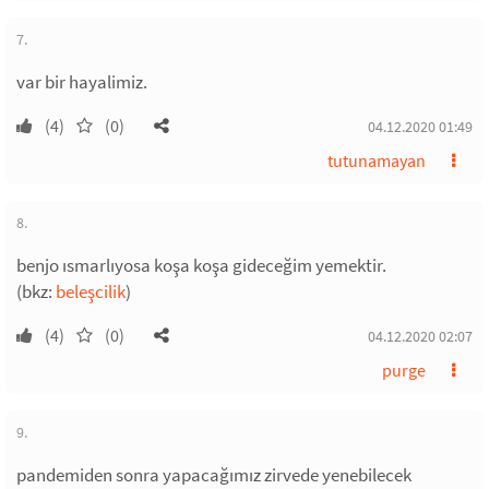
7.
var bir hayalimiz.
(4)
(0)
04.12.2020 01:49
tutunamayan
8.
benjo ısmarlıyosa koşa koşa gideceğim yemektir.
(bkz:
beleşcilik
)
(4)
(0)
04.12.2020 02:07
purge
9.
pandemiden sonra yapacağımız zirvede yenebilecek