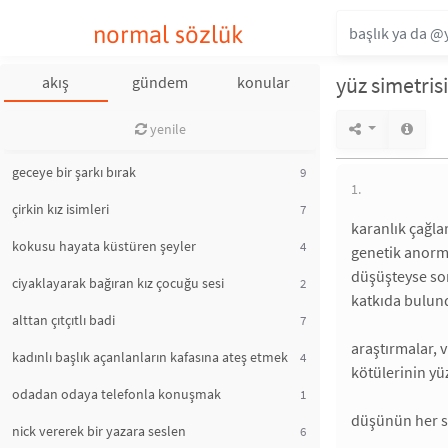
normal sözlük
yüz simetrisi
akış
gündem
konular
yenile
geceye bir şarkı bırak
9
1.
çirkin kız isimleri
7
karanlık çağla
kokusu hayata küstüren şeyler
4
genetik anorma
düşüşteyse sor
ciyaklayarak bağıran kız çocuğu sesi
2
katkıda bulund
alttan çıtçıtlı badi
7
araştırmalar, 
kadınlı başlık açanlanların kafasına ateş etmek
4
kötülerinin yüz
odadan odaya telefonla konuşmak
1
düşünün her sa
nick vererek bir yazara seslen
6