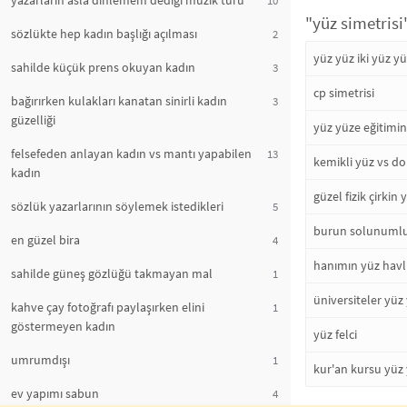
yazarların asla dinlemem dediği müzik türü
"yüz simetrisi
sözlükte hep kadın başlığı açılması
2
yüz yüz iki yüz y
sahilde küçük prens okuyan kadın
3
cp simetrisi
bağırırken kulakları kanatan sinirli kadın
3
güzelliği
yüz yüze eğitimin
felsefeden anlayan kadın vs mantı yapabilen
13
kemikli yüz vs d
kadın
güzel fizik çirkin 
sözlük yazarlarının söylemek istedikleri
5
burun solunumlu
en güzel bira
4
hanımın yüz hav
sahilde güneş gözlüğü takmayan mal
1
üniversiteler yüz 
kahve çay fotoğrafı paylaşırken elini
1
göstermeyen kadın
yüz felci
umrumdışı
1
kur'an kursu yüz
ev yapımı sabun
4