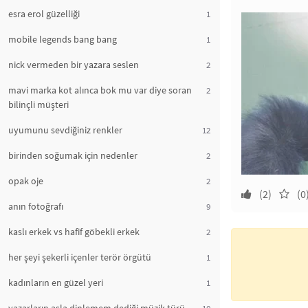
esra erol güzelliği
1
mobile legends bang bang
1
nick vermeden bir yazara seslen
2
mavi marka kot alınca bok mu var diye soran
2
bilinçli müşteri
uyumunu sevdiğiniz renkler
12
birinden soğumak için nedenler
2
opak oje
2
(2)
(0
anın fotoğrafı
9
kaslı erkek vs hafif göbekli erkek
2
her şeyi şekerli içenler terör örgütü
1
kadınların en güzel yeri
1
10