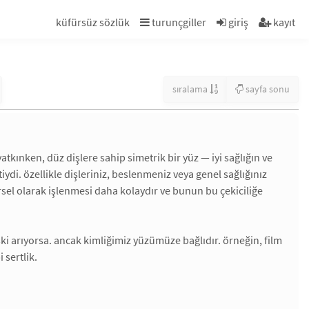
küfürsüz sözlük
turunçgiller
giriş
kayıt
sıralama
sayfa sonu
tkınken, düz dişlere sahip simetrik bir yüz — iyi sağlığın ve
ydi. özellikle dişleriniz, beslenmeniz veya genel sağlığınız
örsel olarak işlenmesi daha kolaydır ve bunun bu çekiciliğe
işki arıyorsa. ancak kimliğimiz yüzümüze bağlıdır. örneğin, film
 sertlik.