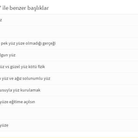
" ile benzer başlıklar
üz
 pek yüz yüze olmadığı gerçeği
olgun yüz
yüz vs güzel yüz kötü fizik
 yüz ve ağız solunumlu yüz
lusuyla yüz kurulamak
yüze eğitime açılsın
 yüze