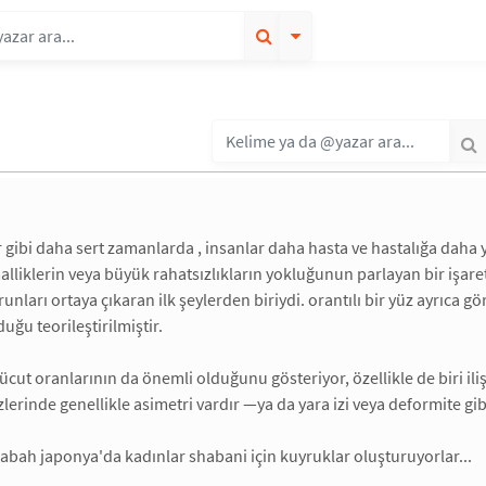
r gibi daha sert zamanlarda , insanlar daha hasta ve hastalığa daha ya
lliklerin veya büyük rahatsızlıkların yokluğunun parlayan bir işareti
unları ortaya çıkaran ilk şeylerden biriydi. orantılı bir yüz ayrıca g
uğu teorileştirilmiştir.
vücut oranlarının da önemli olduğunu gösteriyor, özellikle de biri il
lerinde genellikle asimetri vardır —ya da yara izi veya deformite gibi
bah japonya'da kadınlar shabani için kuyruklar oluşturuyorlar...