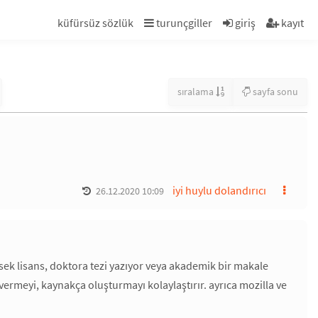
küfürsüz sözlük
turunçgiller
giriş
kayıt
sıralama
sayfa sonu
iyi huylu dolandırıcı
26.12.2020 10:09
ek lisans, doktora tezi yazıyor veya akademik bir makale
 vermeyi, kaynakça oluşturmayı kolaylaştırır. ayrıca mozilla ve