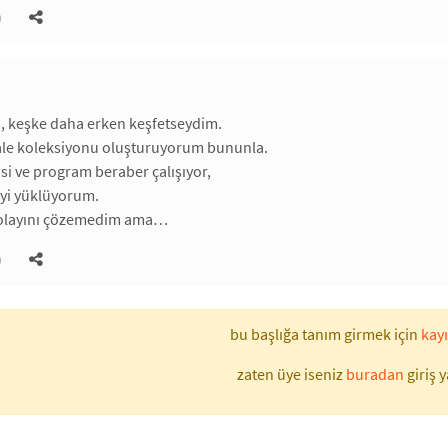
)
ya, keşke daha erken keşfetseydim.
e koleksiyonu oluşturuyorum bununla.
isi ve program beraber çalışıyor,
eyi yüklüyorum.
 olayını çözemedim ama…
)
bu başlığa tanım girmek için
kayı
zaten üye iseniz
buradan
giriş y