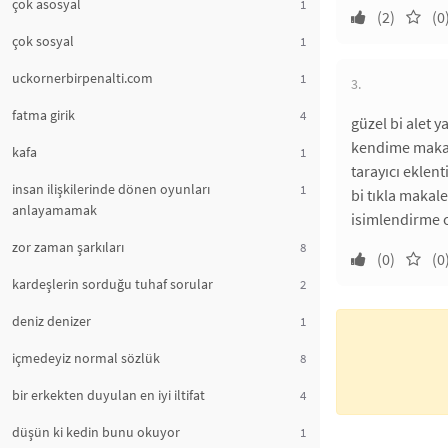
çok asosyal
1
(2)
(0
çok sosyal
1
uckornerbirpenalti.com
1
3.
fatma girik
4
güzel bi alet 
kendime makal
kafa
1
tarayıcı eklent
insan ilişkilerinde dönen oyunları
1
bi tıkla makal
anlayamamak
isimlendirme
zor zaman şarkıları
8
(0)
(0
kardeşlerin sorduğu tuhaf sorular
2
deniz denizer
1
içmedeyiz normal sözlük
8
bir erkekten duyulan en iyi iltifat
4
düşün ki kedin bunu okuyor
1