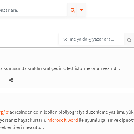
ça konusunda kraldır/kraliçedir. citethisforme onun veziridir.
)
rg/
adresinden edinilebilen bibliyografya düzenleme yazılımı. yüks
ıyorsanız hayat kurtarır.
microsoft word
ile uyumlu çalışır ve dipnot
 eklentileri mevcuttur.