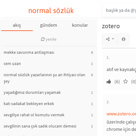
normal sözlük
zotero
akış
gündem
konular
yenile
mekke savunma antlaşması
9
1.
cem uzan
1
atıf ve kaynak
normal sözlük yazarlarının şu an ihtiyacı olan
6
şey
(6)
(0
yaşadığımız durumları yaşamak
1
2.
katı sadakat bekleyen erkek
1
www.zotero.o
sevgiliye rahat ol komutu vermek
1
üzerinde çalış
sevgilinin sana çok sadık olucam demesi
1
chrome için de