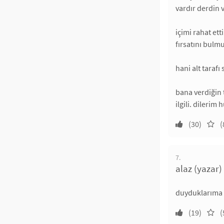
vardır derdin 
içimi rahat et
fırsatını bulm
hani alt taraf
bana verdiğin
ilgili. dilerim
(30)
(
7.
alaz (yazar)
duyduklarıma 
(19)
(