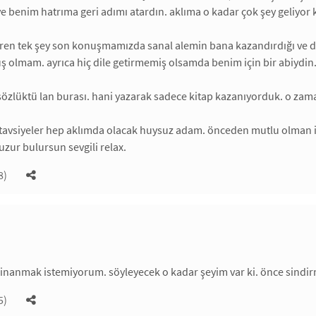
ve benim hatrıma geri adımı atardın. aklıma o kadar çok şey geliyor
tiren tek şey son konuşmamızda sanal alemin bana kazandırdığı ve 
uş olmam. ayrıca hiç dile getirmemiş olsamda benim için bir abiydin
ı sözlüktü lan burası. hani yazarak sadece kitap kazanıyorduk. o zam
 tavsiyeler hep aklımda olacak huysuz adam. önceden mutlu olman i
 huzur bulursun sevgili relax.
8)
inanmak istemiyorum. söyleyecek o kadar şeyim var ki. önce sindi
5)