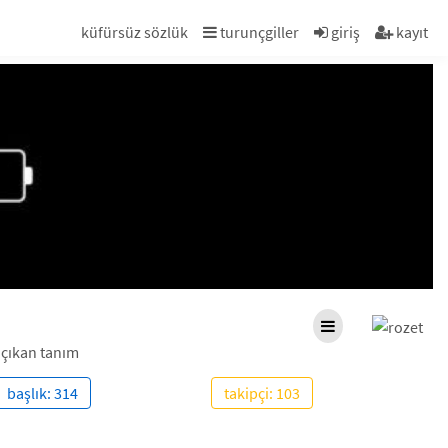
küfürsüz sözlük
turunçgiller
giriş
kayıt
 çıkan tanım
başlık: 314
takipçi: 103