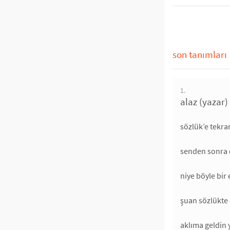
son tanımları
1.
alaz (yazar)
sözlük’e tekra
senden sonra ç
niye böyle bir
şuan sözlükte 
aklıma geldin