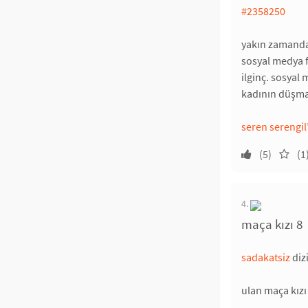
#2358250
yakın zamanda 
sosyal medya f
ilginç. sosyal
kadının düşman
seren serengil
(5)
(1
4.
maça kızı 8
sadakatsiz
diz
ulan maça kız