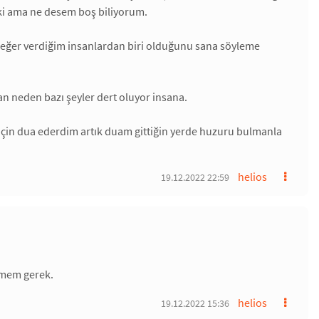
 ki ama ne desem boş biliyorum.
değer verdiğim insanlardan biri olduğunu sana söyleme
.
an neden bazı şeyler dert oluyor insana.
çin dua ederdim artık duam gittiğin yerde huzuru bulmanla
helios
19.12.2022 22:59
rmem gerek.
helios
19.12.2022 15:36