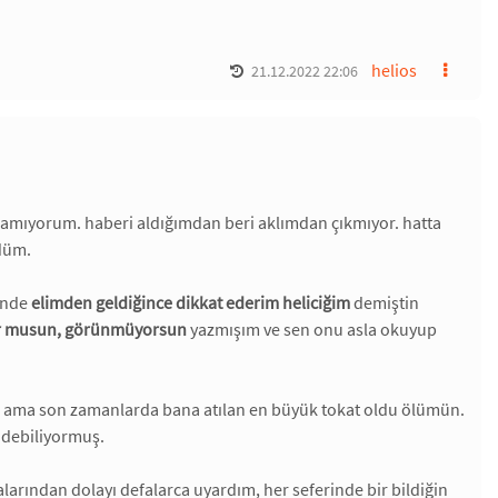
helios
21.12.2022 22:06
şamıyorum. haberi aldığımdan beri aklımdan çıkmıyor. hatta
düm.
sende
elimden geldiğince dikkat ederim heliciğim
demiştin
r musun, görünmüyorsun
yazmışım ve sen onu asla okuyup
ğil ama son zamanlarda bana atılan en büyük tokat oldu ölümün.
idebiliyormuş.
malarından dolayı defalarca uyardım, her seferinde bir bildiğin