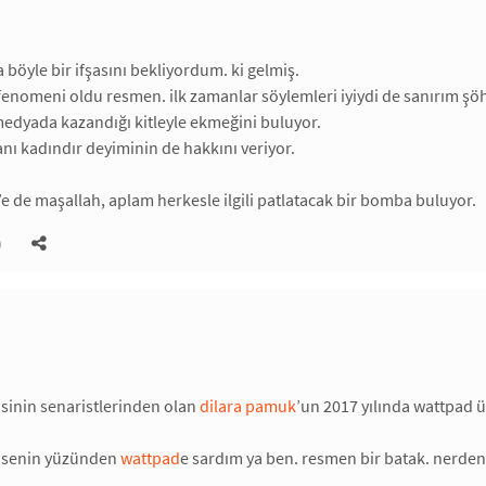
böyle bir ifşasını bekliyordum. ki gelmiş.
enomeni oldu resmen. ilk zamanlar söylemleri iyiydi de sanırım ş
 medyada kazandığı kitleyle ekmeğini buluyor.
ı kadındır deyiminin de hakkını veriyor.
’e de maşallah, aplam herkesle ilgili patlatacak bir bomba buluyor.
)
isinin senaristlerinden olan
dilara pamuk
’un 2017 yılında wattpad 
ı senin yüzünden
wattpad
e sardım ya ben. resmen bir batak. nerd