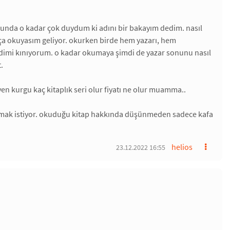
da o kadar çok duydum ki adını bir bakayım dedim. nasıl
ça okuyasım geliyor. okurken birde hem yazarı, hem
ndimi kınıyorum. o kadar okumaya şimdi de yazar sonunu nasıl
.
yen kurgu kaç kitaplık seri olur fiyatı ne olur muamma..
tmak istiyor. okuduğu kitap hakkında düşünmeden sadece kafa
helios
23.12.2022 16:55