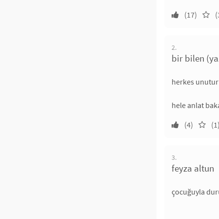
(17)
(
2.
bir bilen (y
herkes unutur
hele anlat ba
(4)
(1
3.
feyza altun
çocuğuyla duru