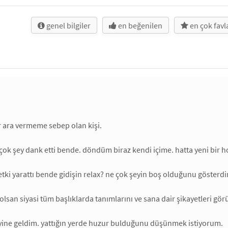
genel bilgiler
en beğenilen
en çok fav
r ara vermeme sebep olan kişi.
ok şey dank etti bende. döndüm biraz kendi içime. hatta yeni bir h
 etki yarattı bende gidişin relax? ne çok şeyin boş olduğunu gösterd
olsan siyasi tüm başlıklarda tanımlarını ve sana dair şikayetleri g
 yine geldim. yattığın yerde huzur bulduğunu düşünmek istiyorum.