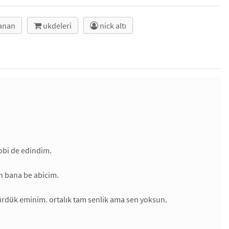
lanan
ukdeleri
nick altı
obi de edindim.
in bana be abicim.
örürdük eminim. ortalık tam senlik ama sen yoksun.