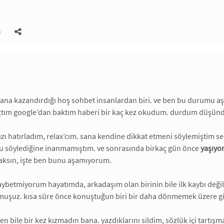
)
ana kazandırdığı hoş sohbet insanlardan biri. ve ben bu durumu a
tım google’dan baktım haberi bir kaç kez okudum. durdum düşün
ı hatırladım, relax’cım. sana kendine dikkat etmeni söylemiştim 
bu söylediğine inanmamıştım. ve sonrasında birkaç gün önce
yaşıyo
ksın, işte ben bunu aşamıyorum.
 kaybetmiyorum hayatımda, arkadaşım olan birinin bile ilk kaybı de
okmuşuz. kısa süre önce konuştuğun biri bir daha dönmemek üzere g
en bile bir kez kızmadın bana. yazdıklarını sildim, sözlük içi tartış