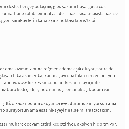
rin devlet her şey bulaşmış gibi. yazarın hayal gücü çok
z kumarhane sahibi bir mafya lideri. nazlı kısaltmasıyla naz ise
yor. karakterlerin karşılaşma noktası kıbrıs’ta bir
yor ama kızımınız buna rağmen adama aşık oluyor, sonra da
aşlayan hikaye amerika, kanada, avrupa falan derken her yere
var aboowwww herkes sır küpü herkes bir olay içinde.
iz bora kedi çıktı, içinde minnoş romantik aşık adam var..
dı gitti. o kadar bölüm okuyunca evet durumu anlıyorsun ama
tırıp duruyorsun ama esas hikayeyi finalde mi anlatacaksın.
yazar mübarek devam ettirdikçe ettiriyor. aksiyon hiç bitmiyor.