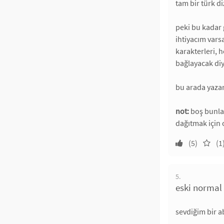
tam bir türk di
peki bu kadar
ihtiyacım var
karakterleri, 
bağlayacak di
bu arada yazar
not:
boş bunla
dağıtmak için 
(5)
(1
5.
eski normal 
sevdiğim bir a