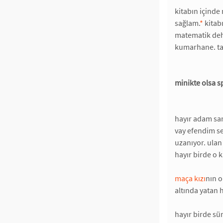
kitabın içinde
sağlam.
*
kitabı
matematik deha
kumarhane. tam
minikte olsa s
hayır adam sa
vay efendim se
uzanıyor. ula
hayır birde o 
maça kızı
nın o
altında yatan 
hayır birde sü