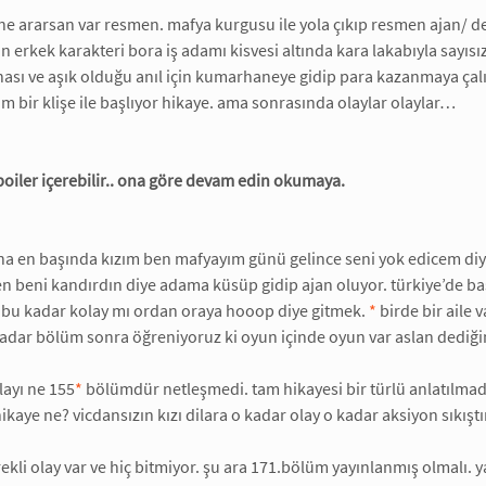
 ne ararsan var resmen. mafya kurgusu ile yola çıkıp resmen ajan/ de
n erkek karakteri bora iş adamı kisvesi altında kara lakabıyla sayısı
sı ve aşık olduğu anıl için kumarhaneye gidip para kazanmaya çalışı
 bir klişe ile başlıyor hikaye. ama sonrasında olaylar olaylar…
poiler içerebilir.. ona göre devam edin okumaya.
na en başında kızım ben mafyayım günü gelince seni yok edicem di
n beni kandırdın diye adama küsüp gidip ajan oluyor. türkiye’de b
n bu kadar kolay mı ordan oraya hooop diye gitmek.
*
birde bir aile 
kadar bölüm sonra öğreniyoruz ki oyun içinde oyun var aslan dediğim
layı ne 155
*
bölümdür netleşmedi. tam hikayesi bir türlü anlatılma
hikaye ne? vicdansızın kızı dilara o kadar olay o kadar aksiyon sıkış
rekli olay var ve hiç bitmiyor. şu ara 171.bölüm yayınlanmış olmalı. 