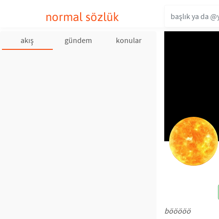
normal sözlük
akış
gündem
konular
bööööö