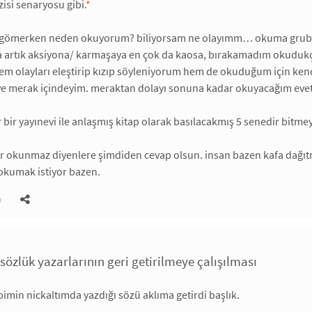
zisi senaryosu gibi.
*
 gömerken neden okuyorum? biliyorsam ne olayımm… okuma grubun
sa artık aksiyona/ karmaşaya en çok da kaosa, bırakamadım okuduk
hem olayları eleştirip kızıp söyleniyorum hem de okuduğum için ke
ye merak içindeyim. meraktan dolayı sonuna kadar okuyacağım evet
 bir yayınevi ile anlaşmış kitap olarak basılacakmış 5 senedir bitme
r okunmaz diyenlere şimdiden cevap olsun. insan bazen kafa dağı
okumak istiyor bazen.
)
sözlük yazarlarının geri getirilmeye çalışılması
bimin nickaltımda yazdığı sözü aklıma getirdi başlık.