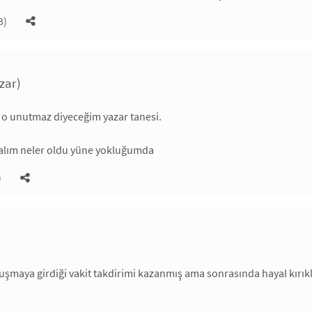
3)
azar)
 o unutmaz diyeceğim yazar tanesi.
kalım neler oldu yüne yokluğumda
)
şmaya girdiği vakit takdirimi kazanmış ama sonrasında hayal kırıklı