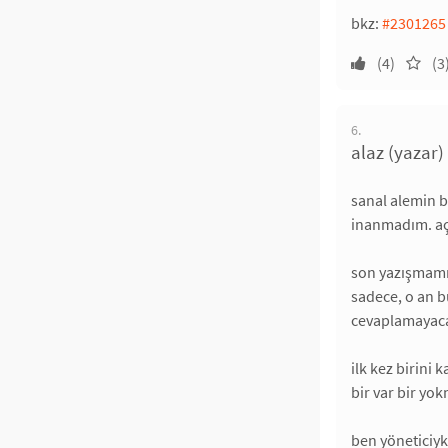
bkz:
#2301265
(4)
(3
6.
alaz (yazar)
sanal alemin b
inanmadım. aç
son yazışmamız
sadece, o an 
cevaplamayaca
ilk kez birini
bir var bir y
ben yöneticiyk