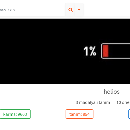
helios
3 madalyalı tanım
10 öne
karma: 9603
tanım: 854