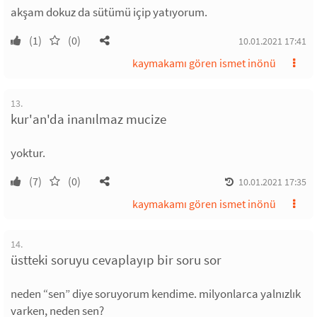
akşam dokuz da sütümü içip yatıyorum.
(1)
(0)
10.01.2021 17:41
kaymakamı gören ismet inönü
13.
kur'an'da inanılmaz mucize
yoktur.
(7)
(0)
10.01.2021 17:35
kaymakamı gören ismet inönü
14.
üstteki soruyu cevaplayıp bir soru sor
neden “sen” diye soruyorum kendime. milyonlarca yalnızlık
varken, neden sen?