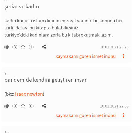
şeriat ve kadın
kadın konusu islam dininin en zayıf yanıdır. bu konuda her
türlü detayı bu kitapta bulabilirsiniz.
türkiye'deki kadınlara zorla bu kitabı okutmak lazım.
(3)
(1)
10.01.2021 23:25
kaymakamı gören ismet inönü
9.
pandemide kendini geliştiren insan
(bkz:
isaac newton
)
(0)
(0)
10.01.2021 22:56
kaymakamı gören ismet inönü
10.