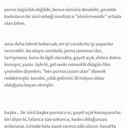
porno özgürlük değildir, bence sömürü denebilir, genelde
kadınların bir sürü erkeği insafsızca "sömürmesidir" ortada
olan biten.
ama daha teknik bakarsak, en iyi cevabı bu işi yapanlar
verecektir. bu olayın sembolü, jenna jameson'dur,
tartışmasız. konu ile ilgili olarakta, gayet açık, dobra dobra
konuşur, yazar. öyle ki, gel senle romantik düzgün film
çevirelim diyenleri, "ben pornocuyum ulan" diyerek
reddetmiştir. kendisi, yıllık gelirinin 30 milyon dolar
olduğunu beyan etmiştir.
başka... bir sürü başka pornocu vr, gayet açık konuşuyorlar.
biri diyor ki, falanca size sokunca, kadın olduğunuzu
anlarsınız, içinizde kola şişesi varmış gibi oluyor. hayatta