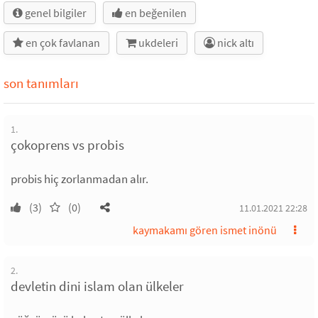
genel bilgiler
en beğenilen
en çok favlanan
ukdeleri
nick altı
son tanımları
1.
çokoprens vs probis
probis hiç zorlanmadan alır.
(3)
(0)
11.01.2021 22:28
kaymakamı gören ismet inönü
2.
devletin dini islam olan ülkeler