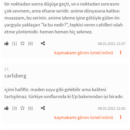
bir noktadan sonra düşüşe geçti, ve o noktadan sonrasını
çok sevmem, ama efsane seridir. anime dünyasına katkısı
muazzam, bu serinin. anime izleme işine götüyle gülen ön
yargıyla yaklaşan "la bu nedir?", tepkisi veren cahilleri ıslah
etme yöntemidir. hemen hemen hiç sekmez.
(1)
(0)
08.01.2021 21:57
kaymakamı gören ismet inönü
17.
carlsberg
içimi hafiftir. maden suyu gibi gelebilir ama kalitesi
tartışılmaz. türkiye sınıflarında ki f/p bakımından iyi biradır.
(3)
(0)
08.01.2021 21:42
kaymakamı gören ismet inönü