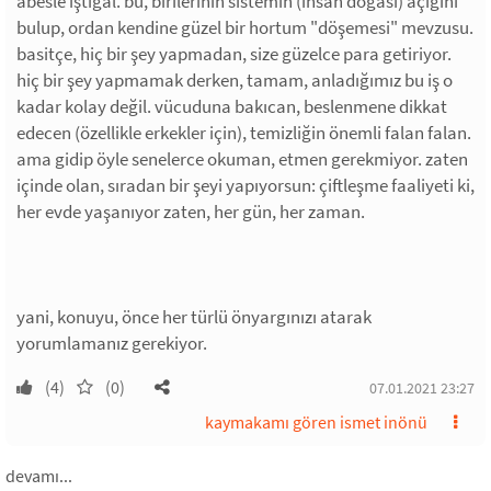
abesle iştigal. bu, birilerinin sistemin (insan doğası) açığını
bulup, ordan kendine güzel bir hortum "döşemesi" mevzusu.
basitçe, hiç bir şey yapmadan, size güzelce para getiriyor.
hiç bir şey yapmamak derken, tamam, anladığımız bu iş o
kadar kolay değil. vücuduna bakıcan, beslenmene dikkat
edecen (özellikle erkekler için), temizliğin önemli falan falan.
ama gidip öyle senelerce okuman, etmen gerekmiyor. zaten
içinde olan, sıradan bir şeyi yapıyorsun: çiftleşme faaliyeti ki,
her evde yaşanıyor zaten, her gün, her zaman.
yani, konuyu, önce her türlü önyargınızı atarak
yorumlamanız gerekiyor.
(4)
(0)
07.01.2021 23:27
kaymakamı gören ismet inönü
devamı...