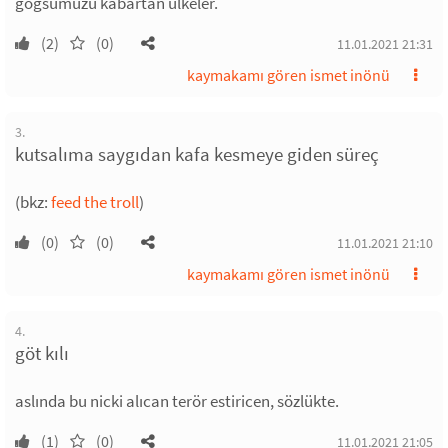
göğsümüzü kabartan ülkeler.
(2)
(0)
11.01.2021 21:31
kaymakamı gören ismet inönü
3.
kutsalıma saygıdan kafa kesmeye giden süreç
(bkz:
feed the troll
)
(0)
(0)
11.01.2021 21:10
kaymakamı gören ismet inönü
4.
göt kılı
aslında bu nicki alıcan terör estiricen, sözlükte.
(1)
(0)
11.01.2021 21:05