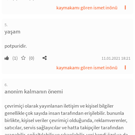
kaymakamı gören ismet inönü
5.
yaşam
potpuridir.
(1)
(0)
11.01.2021 18:21
kaymakamı gören ismet inönü
6.
anonim kalmanın önemi
çevrimiçi olarak yayınlanan iletişim ve kişisel bilgiler
genellikle çok sayıda insan tarafından erişilebilir. bununla
birlikte, kişisel veriler çevrimiçi olduğunda, reklamverenler,
satıcılar, servis sağlayıcılar ve hatta takipçiler tarafından
aranabilir, çoğaltılabilir ve çıkarılabilir. veri kendi özel ya da