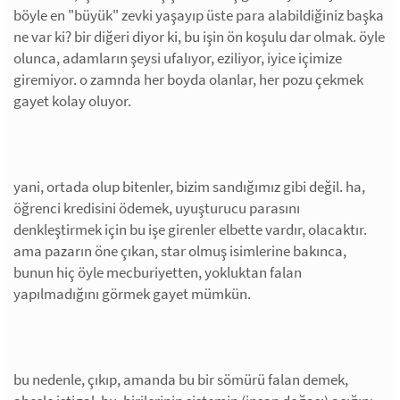
böyle en "büyük" zevki yaşayıp üste para alabildiğiniz başka
ne var ki? bir diğeri diyor ki, bu işin ön koşulu dar olmak. öyle
olunca, adamların şeysi ufalıyor, eziliyor, iyice içimize
giremiyor. o zamnda her boyda olanlar, her pozu çekmek
gayet kolay oluyor.
yani, ortada olup bitenler, bizim sandığımız gibi değil. ha,
öğrenci kredisini ödemek, uyuşturucu parasını
denkleştirmek için bu işe girenler elbette vardır, olacaktır.
ama pazarın öne çıkan, star olmuş isimlerine bakınca,
bunun hiç öyle mecburiyetten, yokluktan falan
yapılmadığını görmek gayet mümkün.
bu nedenle, çıkıp, amanda bu bir sömürü falan demek,