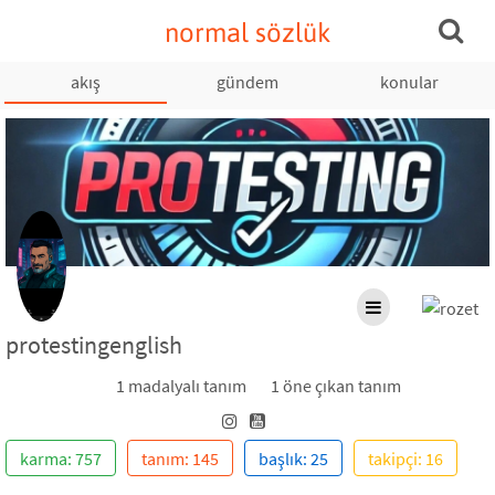
normal sözlük
akış
gündem
konular
protestingenglish
1 madalyalı tanım
1 öne çıkan tanım
karma: 757
tanım: 145
başlık: 25
takipçi: 16