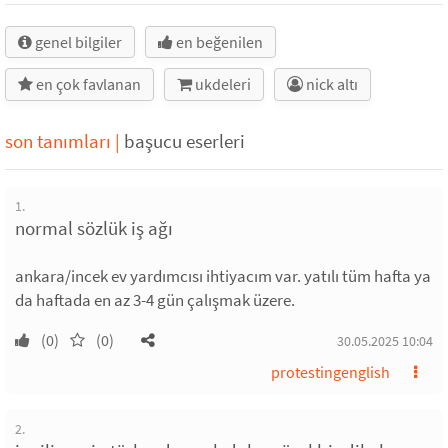
genel bilgiler
en beğenilen
en çok favlanan
ukdeleri
nick altı
son tanımları
|
başucu eserleri
1.
normal sözlük iş ağı
ankara/incek ev yardımcısı ihtiyacım var. yatılı tüm hafta ya
da haftada en az 3-4 gün çalışmak üzere.
(0)
(0)
30.05.2025 10:04
protestingenglish
2.