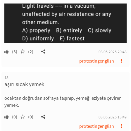
(3)
(2)
03.05.2025 20:43
protestingenglish
13.
aşırı sıcak yemek
ocaktan doğrudan sofraya taşınıp, yemeği eziyete çeviren
yemek.
(0)
(0)
03.05.2025 13:49
protestingenglish