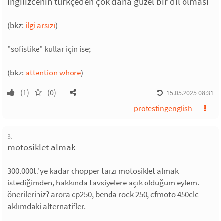
ingilizcenin türkçeden çok daha güzel bir dil olması
(bkz:
ilgi arsızı
)
"sofistike" kullar için ise;
(bkz:
attention whore
)
(1)
(0)
15.05.2025 08:31
protestingenglish
3.
motosiklet almak
300.000tl'ye kadar chopper tarzı motosiklet almak
istediğimden, hakkında tavsiyelere açık olduğum eylem.
önerileriniz? arora cp250, benda rock 250, cfmoto 450clc
aklımdaki alternatifler.