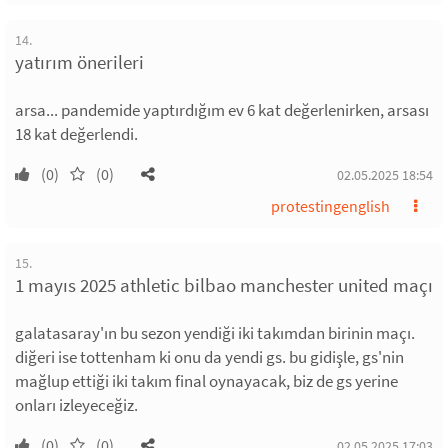
14.
yatırım önerileri
arsa... pandemide yaptırdığım ev 6 kat değerlenirken, arsası
18 kat değerlendi.
(0)
(0)
02.05.2025 18:54
protestingenglish
15.
1 mayıs 2025 athletic bilbao manchester united maçı
galatasaray'ın bu sezon yendiği iki takımdan birinin maçı.
diğeri ise tottenham ki onu da yendi gs. bu gidişle, gs'nin
mağlup ettiği iki takım final oynayacak, biz de gs yerine
onları izleyeceğiz.
(0)
(0)
02.05.2025 17:03