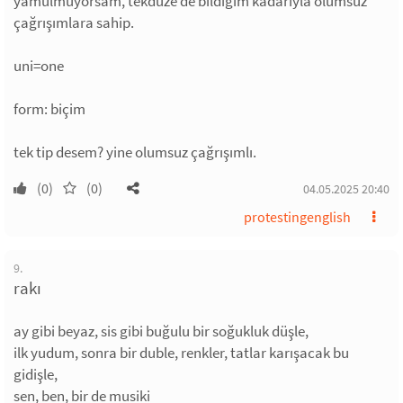
yamulmuyorsam, tekdüze de bildiğim kadarıyla olumsuz
çağrışımlara sahip.
uni=one
form: biçim
tek tip desem? yine olumsuz çağrışımlı.
(0)
(0)
04.05.2025 20:40
protestingenglish
9.
rakı
ay gibi beyaz, sis gibi buğulu bir soğukluk düşle,
ilk yudum, sonra bir duble, renkler, tatlar karışacak bu
gidişle,
sen, ben, bir de musiki