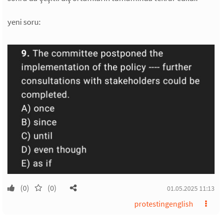
yeni soru:
(0)
(0)
01.05.2025 11:13
protestingenglish