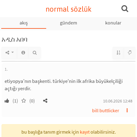
normal sözlük
akış
gündem
konular
አዲስ አበባ
1.
etiyopya'nın başkenti. türkiye'nin ilk afrika büyükelçiliği
açtığı yerdir.
(1)
(0)
10.06.2026 12:48
bill buttlicker
bu başlığa tanım girmek için
kayıt
olabilirsiniz.