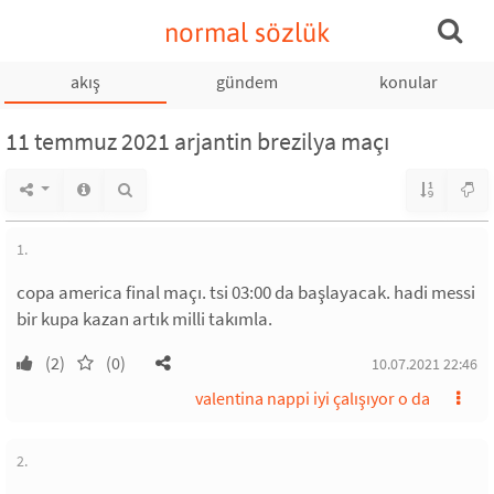
normal sözlük
akış
gündem
konular
11 temmuz 2021 arjantin brezilya maçı
1.
copa america final maçı. tsi 03:00 da başlayacak. hadi messi
bir kupa kazan artık milli takımla.
(2)
(0)
10.07.2021 22:46
valentina nappi iyi çalışıyor o da
2.