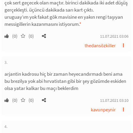
çok sert geçecek olan maçtır. birinci dakikada iki adet düşüş
gerçekleşti. üçüncü dakikada sarı kart çıktı.
uruguay’ım yok fakat gök mavisine en yakın rengi taşıyan
messigillerin kazanmasını istiyorum.
*
(0)
(0)
11.07.2021 03:06
thedansözkiller
3.
arjantin kadrosu hiç bir zaman heyecandırmadı beni ama
bu brezilya yok abi hırvatistan gibi bir şey gözümde eskiden
olsa yatar kalkar bu maçı beklerdim
(0)
(0)
11.07.2021 03:10
kavunpeynir
4.