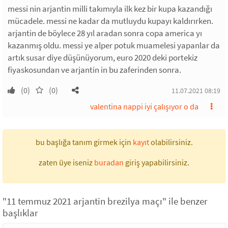
messi nin arjantin milli takımıyla ilk kez bir kupa kazandığı
mücadele. messi ne kadar da mutluydu kupayı kaldırırken.
arjantin de böylece 28 yıl aradan sonra copa america yı
kazanmış oldu. messi ye alper potuk muamelesi yapanlar da
artık susar diye düşünüyorum, euro 2020 deki portekiz
fiyaskosundan ve arjantin in bu zaferinden sonra.
(0)
(0)
11.07.2021 08:19
valentina nappi iyi çalışıyor o da
bu başlığa tanım girmek için
kayıt
olabilirsiniz.
zaten üye iseniz
buradan
giriş yapabilirsiniz.
"11 temmuz 2021 arjantin brezilya maçı" ile benzer
başlıklar