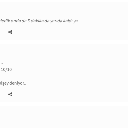
dedik onda da 5.dakika da yarıda kaldı ya.
)
..
 10/10
 bişey deniyor..
)