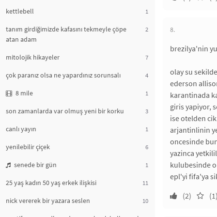
kettlebell
1
tanım girdiğimizde kafasını tekmeyle çöpe
2
8.
atan adam
brezilya'nin y
mitolojik hikayeler
7
olay su sekild
çok paranız olsa ne yapardınız sorunsalı
4
ederson alliso
8 mile
1
karantinada ka
giris yapiyor,
son zamanlarda var olmuş yeni bir korku
3
ise otelden ci
canlı yayın
1
arjantinlinin y
oncesinde bunu
yenilebilir çiçek
6
yazinca yetkil
kulubesinde ol
senede bir gün
1
epl'yi fifa'ya 
25 yaş kadın 50 yaş erkek ilişkisi
11
(2)
(1
nick vererek bir yazara seslen
10