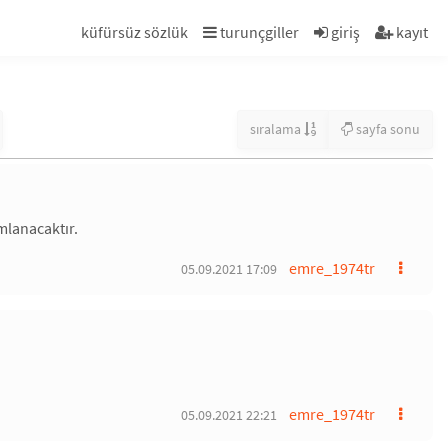
küfürsüz sözlük
turunçgiller
giriş
kayıt
sıralama
sayfa sonu
mlanacaktır.
emre_1974tr
05.09.2021 17:09
emre_1974tr
05.09.2021 22:21