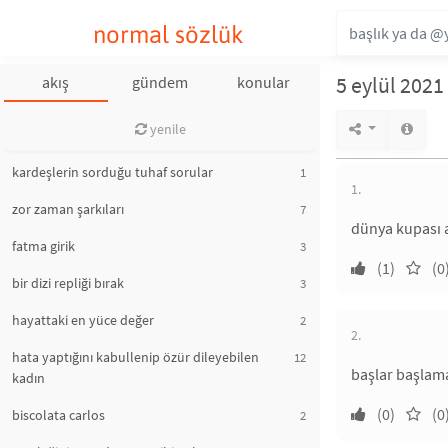
normal sözlük
5 eylül 2021
akış
gündem
konular
yenile
kardeşlerin sorduğu tuhaf sorular
1
1.
zor zaman şarkıları
7
dünya kupası a
fatma girik
3
(1)
(0
bir dizi repliği bırak
3
hayattaki en yüce değer
2
2.
hata yaptığını kabullenip özür dileyebilen
12
başlar başlama
kadın
(0)
(0
biscolata carlos
2