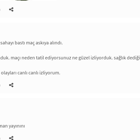
)
sahayı bastı maç askıya alındı.
duk. maçı neden tatil ediyorsunuz ne güzel izliyorduk. sağlık dediği
olayları canlı canlı izliyorum.
)
man yayınını
)