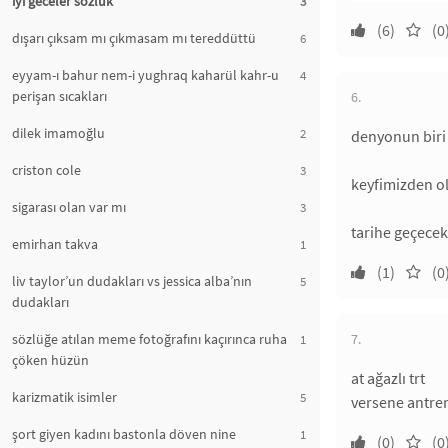
iyi geceler sözlük
3
(6)
(0
dışarı çıksam mı çıkmasam mı tereddüttü
6
eyyam-ı bahur nem-i yughraq kaharül kahr-u
4
perişan sıcakları
6.
dilek imamoğlu
2
denyonun biri 
criston cole
3
keyfimizden ol
sigarası olan var mı
3
tarihe geçecek 
emirhan takva
1
(1)
(0
liv taylor’un dudakları vs jessica alba’nın
5
dudakları
sözlüğe atılan meme fotoğrafını kaçırınca ruha
7.
1
çöken hüzün
at ağazlı trt
karizmatik isimler
5
versene antre
şort giyen kadını bastonla döven nine
1
(0)
(0