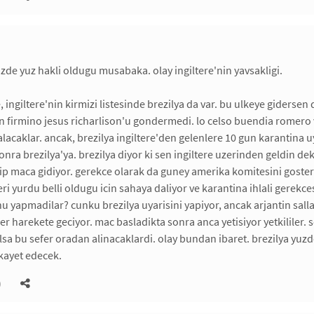
uzde yuz hakli oldugu musabaka. olay ingiltere'nin yavsakligi.
e, ingiltere'nin kirmizi listesinde brezilya da var. bu ulkeye giderse
n firmino jesus richarlison'u gondermedi. lo celso buendia romero 
lacaklar. ancak, brezilya ingiltere'den gelenlere 10 gun karantina uy
 sonra brezilya'ya. brezilya diyor ki sen ingiltere uzerinden geldin 
kip maca gidiyor. gerekce olarak da guney amerika komitesini gosteri
eri yurdu belli oldugu icin sahaya daliyor ve karantina ihlali gerekces
 yapmadilar? cunku brezilya uyarisini yapiyor, ancak arjantin salla
iler harekete geciyor. mac basladikta sonra anca yetisiyor yetkililer
sa bu sefer oradan alinacaklardi. olay bundan ibaret. brezilya yuzde
sikayet edecek.
)