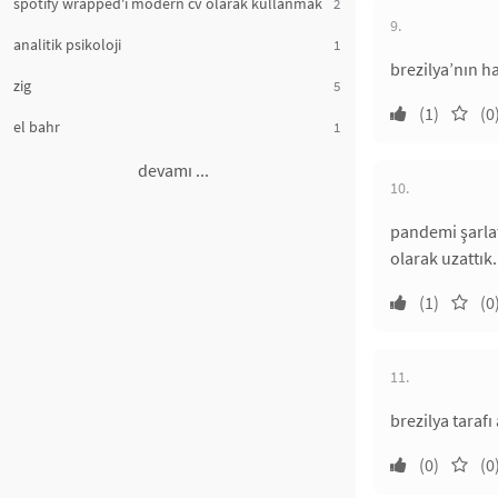
spotify wrapped'ı modern cv olarak kullanmak
2
9.
analitik psikoloji
1
brezilya’nın h
zig
5
(1)
(0
el bahr
1
devamı ...
10.
pandemi şarlat
olarak uzattı
(1)
(0
11.
brezilya tarafı
(0)
(0