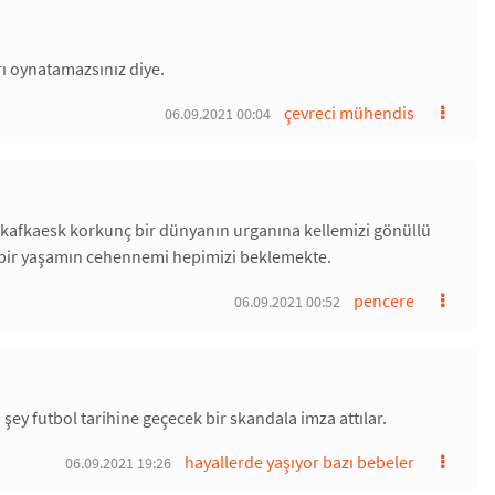
ı oynatamazsınız diye.
çevreci mühendis
06.09.2021 00:04
. kafkaesk korkunç bir dünyanın urganına kellemizi gönüllü
 bir yaşamın cehennemi hepimizi beklemekte.
pencere
06.09.2021 00:52
n şey futbol tarihine geçecek bir skandala imza attılar.
hayallerde yaşıyor bazı bebeler
06.09.2021 19:26