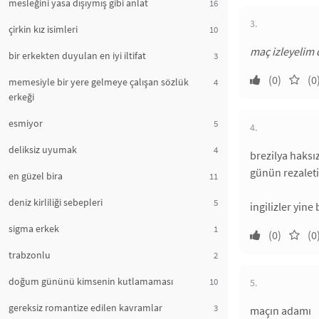
mesleğini yasa dışıymış gibi anlat
16
3.
çirkin kız isimleri
10
maç izleyelim 
bir erkekten duyulan en iyi iltifat
3
(0)
(0
memesiyle bir yere gelmeye çalışan sözlük
4
erkeği
esmiyor
5
4.
deliksiz uyumak
4
brezilya haksız
günün rezaleti
en güzel bira
11
deniz kirliliği sebepleri
5
ingilizler yine
sigma erkek
1
(0)
(0
trabzonlu
2
doğum gününü kimsenin kutlamaması
10
5.
gereksiz romantize edilen kavramlar
3
maçın adamı