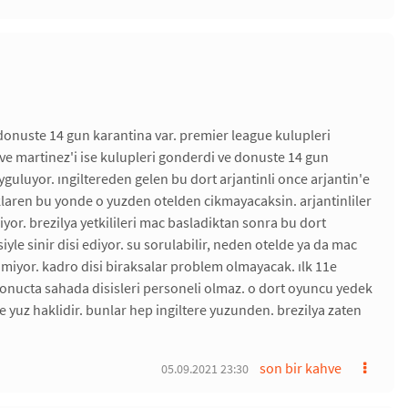
n donuste 14 gun karantina var. premier league kulupleri
ve martinez'i ise kulupleri gonderdi ve donuste 14 gun
guluyor. ıngiltereden gelen bu dort arjantinli once arjantin'e
deklaren bu yonde o yuzden otelden cikmayacaksin. arjantinliler
yor. brezilya yetkilileri mac basladiktan sonra bu dort
iyle sinir disi ediyor. su sorulabilir, neden otelde ya da mac
miyor. kadro disi biraksalar problem olmayacak. ılk 11e
. sonucta sahada disisleri personeli olmaz. o dort oyuncu yedek
 yuz haklidir. bunlar hep ingiltere yuzunden. brezilya zaten
son bir kahve
05.09.2021 23:30