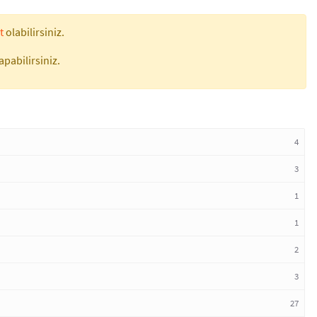
t
olabilirsiniz.
apabilirsiniz.
4
3
1
1
2
3
27