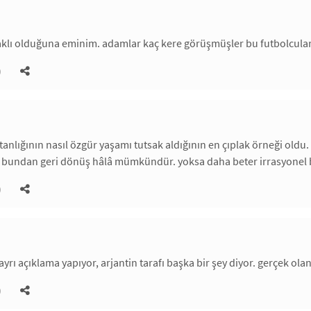
aklı olduğuna eminim. adamlar kaç kere görüşmüşler bu futbolcular
)
anlığının nasıl özgür yaşamı tutsak aldığının en çıplak örneği oldu
k. bundan geri dönüş hâlâ mümkündür. yoksa daha beter irrasyonel
)
 ayrı açıklama yapıyor, arjantin tarafı başka bir şey diyor. gerçek ola
)