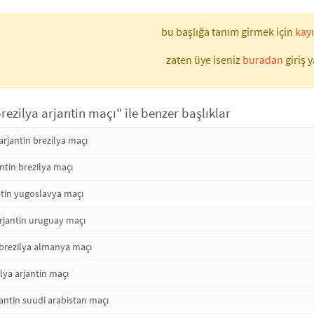
bu başlığa tanım girmek için
kayı
zaten üye iseniz
buradan
giriş y
brezilya arjantin maçı" ile benzer başlıklar
rjantin brezilya maçı
ntin brezilya maçı
ntin yugoslavya maçı
arjantin uruguay maçı
brezilya almanya maçı
alya arjantin maçı
antin suudi arabistan maçı