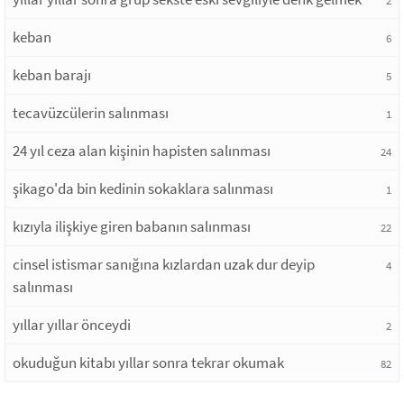
keban
6
keban barajı
5
tecavüzcülerin salınması
1
24 yıl ceza alan kişinin hapisten salınması
24
şikago'da bin kedinin sokaklara salınması
1
kızıyla ilişkiye giren babanın salınması
22
cinsel istismar sanığına kızlardan uzak dur deyip
4
salınması
yıllar yıllar önceydi
2
okuduğun kitabı yıllar sonra tekrar okumak
82