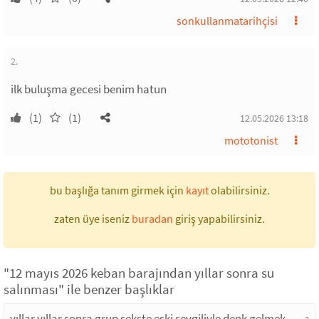
sonkullanmatarihçisi
2.
ilk buluşma gecesi benim hatun
(1)
(1)
12.05.2026 13:18
mototonist
bu başlığa tanım girmek için
kayıt
olabilirsiniz.
zaten üye iseniz
buradan
giriş yapabilirsiniz.
"12 mayıs 2026 keban barajından yıllar sonra su
salınması" ile benzer başlıklar
yıllar yıllar sonra grup sekste eski sevgiliyle denk gelmek
2