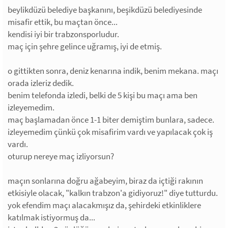
beylikdüzü belediye başkanını, beşikdüzü belediyesinde
misafir ettik, bu maçtan önce...
kendisi iyi bir trabzonsporludur.
maç için şehre gelince uğramış, iyi de etmiş.
o gittikten sonra, deniz kenarına indik, benim mekana. maçı
orada izleriz dedik.
benim telefonda izledi, belki de 5 kişi bu maçı ama ben
izleyemedim.
maç başlamadan önce 1-1 biter demiştim bunlara, sadece.
izleyemedim çünkü çok misafirim vardı ve yapılacak çok iş
vardı.
oturup nereye maç izliyorsun?
maçın sonlarına doğru ağabeyim, biraz da içtiği rakının
etkisiyle olacak, "kalkın trabzon'a gidiyoruz!" diye tutturdu.
yok efendim maçı alacakmışız da, şehirdeki etkinliklere
katılmak istiyormuş da...