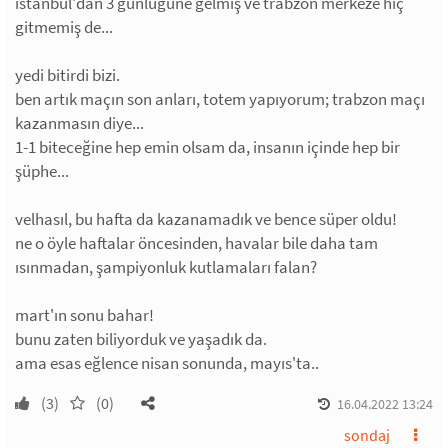
istanbul'dan 3 günlüğüne gelmiş ve trabzon merkeze hiç
gitmemiş de...
yedi bitirdi bizi.
ben artık maçın son anları, totem yapıyorum; trabzon maçı
kazanmasın diye...
1-1 biteceğine hep emin olsam da, insanın içinde hep bir
şüphe...
velhasıl, bu hafta da kazanamadık ve bence süper oldu!
ne o öyle haftalar öncesinden, havalar bile daha tam
ısınmadan, şampiyonluk kutlamaları falan?
mart'ın sonu bahar!
bunu zaten biliyorduk ve yaşadık da.
ama esas eğlence nisan sonunda, mayıs'ta..
(3)
(0)
16.04.2022 13:24
sondaj