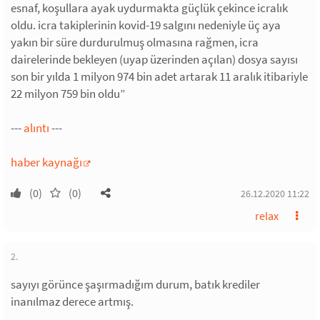
esnaf, koşullara ayak uydurmakta güçlük çekince icralık
oldu. icra takiplerinin kovid-19 salgını nedeniyle üç aya
yakın bir süre durdurulmuş olmasına rağmen, icra
dairelerinde bekleyen (uyap üzerinden açılan) dosya sayısı
son bir yılda 1 milyon 974 bin adet artarak 11 aralık itibariyle
22 milyon 759 bin oldu”
---
alıntı
---
haber kaynağı
(0)
(0)
26.12.2020 11:22
relax
2.
sayıyı görünce şaşırmadığım durum, batık krediler
inanılmaz derece artmış.