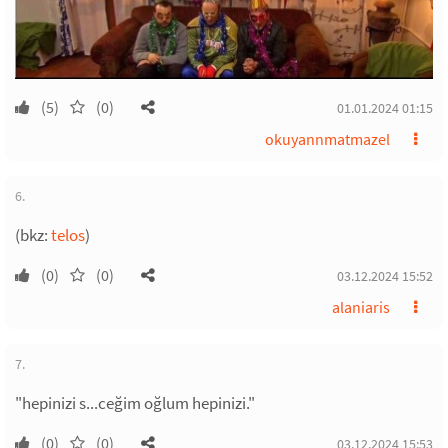
(5)
(0)
01.01.2024 01:15
okuyannmatmazel
6.
(bkz:
telos
)
(0)
(0)
03.12.2024 15:52
alaniaris
7.
"hepinizi s...ceğim oğlum hepinizi."
(0)
(0)
03.12.2024 15:53