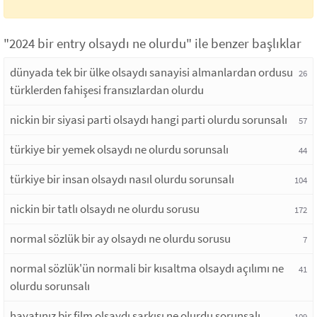
"2024 bir entry olsaydı ne olurdu" ile benzer başlıklar
dünyada tek bir ülke olsaydı sanayisi almanlardan ordusu
26
türklerden fahişesi fransızlardan olurdu
nickin bir siyasi parti olsaydı hangi parti olurdu sorunsalı
57
türkiye bir yemek olsaydı ne olurdu sorunsalı
44
türkiye bir insan olsaydı nasıl olurdu sorunsalı
104
nickin bir tatlı olsaydı ne olurdu sorusu
172
normal sözlük bir ay olsaydı ne olurdu sorusu
7
normal sözlük'ün normali bir kısaltma olsaydı açılımı ne
41
olurdu sorunsalı
hayatınız bir film olsaydı şarkısı ne olurdu sorunsalı
109