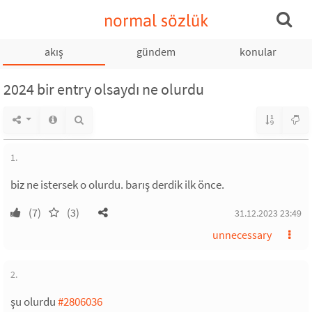
normal sözlük
akış
gündem
konular
2024 bir entry olsaydı ne olurdu
1.
biz ne istersek o olurdu. barış derdik ilk önce.
(7)
(3)
31.12.2023 23:49
unnecessary
2.
şu olurdu
#2806036