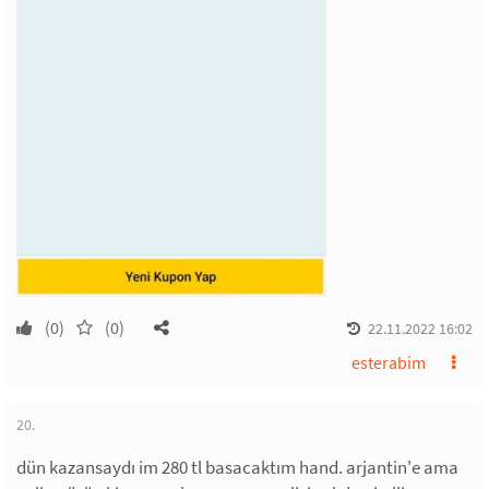
(0)
(0)
22.11.2022 16:02
esterabim
20.
dün kazansaydı im 280 tl basacaktım hand. arjantin'e ama