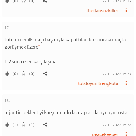
(0)
(0)
22.11.2022 15:17
thedansözkiller
17.
totemciler ilk maçı başarıyla kapattılar. bir sonraki maçta
görüşmek üzere
*
1-2 sona eren karşılaşma.
(0)
(0)
22.11.2022 15:37
tolstoyun trençkotu
18.
arjantin beklentiyi karşılamadı da araplar da oynuyor usta
(1)
(1)
22.11.2022 15:38
peacekeeper