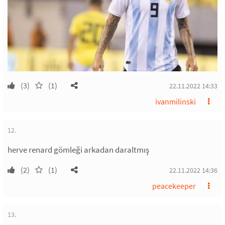
(3)
(1)
22.11.2022 14:33
ivanmilinski
12.
herve renard gömleği arkadan daraltmış
(2)
(1)
22.11.2022 14:36
peacekeeper
13.