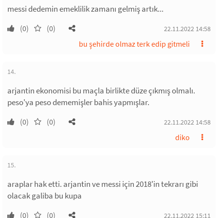
messi dedemin emeklilik zamanı gelmiş artık...
(0)
(0)
22.11.2022 14:58
bu şehirde olmaz terk edip gitmeli
14.
arjantin ekonomisi bu maçla birlikte düze çıkmış olmalı.
peso'ya peso dememişler bahis yapmışlar.
(0)
(0)
22.11.2022 14:58
diko
15.
araplar hak etti. arjantin ve messi için 2018'in tekrarı gibi
olacak galiba bu kupa
(0)
(0)
22.11.2022 15:11