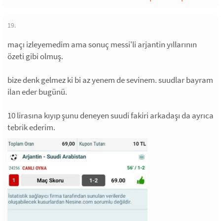
19.
maçı izleyemedim ama sonuç messi'li arjantin yıllarının
özeti gibi olmuş.
bize denk gelmez ki bi az yenem de sevinem. suudlar bayram
ilan eder bugünü.
10 lirasına kıyıp şunu deneyen suudi fakiri arkadaşı da ayrıca
tebrik ederim.