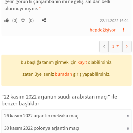
gelin görün ki çarşambanın mı ne gelişi salıdan belli
olurmuymuş ne.
*
(0)
(0)
22.11.2022 16:04
hepdeğişiyor
1
bu başlığa tanım girmek için
kayıt
olabilirsiniz.
zaten üye iseniz
buradan
giriş yapabilirsiniz.
"22 kasım 2022 arjantin suudi arabistan maçı" ile
benzer başlıklar
26 kasım 2022 arjantin meksika maçı
8
30 kasım 2022 polonya arjantin maçı
9