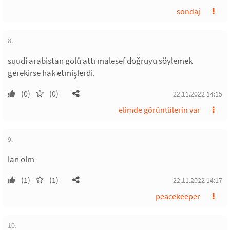
sondaj
8.
suudi arabistan golü attı malesef doğruyu söylemek
gerekirse hak etmişlerdi.
(0)
(0)
22.11.2022 14:15
elimde görüntülerin var
9.
lan olm
(1)
(1)
22.11.2022 14:17
peacekeeper
10.