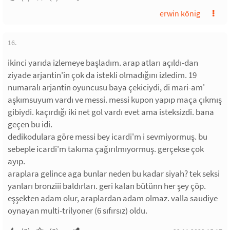
erwin könig
16.
ikinci yarıda izlemeye başladım. arap atları açıldı-dan
ziyade arjantin'in çok da istekli olmadığını izledim. 19
numaralı arjantin oyuncusu baya çekiciydi, di mari-am'
aşkımsuyum vardı ve messi. messi kupon yapıp maça çıkmış
gibiydi. kaçırdığı iki net gol vardı evet ama isteksizdi. bana
geçen bu idi.
dedikodulara göre messi bey icardi'm i sevmiyormuş. bu
sebeple icardi'm takıma çağırılmıyormuş. gerçekse çok
ayıp.
araplara gelince aga bunlar neden bu kadar siyah? tek seksi
yanları bronziii baldırları. geri kalan bütünn her şey çöp.
eşşekten adam olur, araplardan adam olmaz. valla saudiye
oynayan multi-trilyoner (6 sıfırsız) oldu.